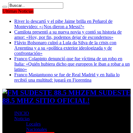
Ultimas Noticias
River lo descartó y el pibe Jaime brilla en Peñarol de
Montevideo: «¿Nos dieron a Messi?»
Camilota presentó a su nueva novia y contó su historia de
amor: «Hoy, por fin, podemos dejar de escondernos»
Flávio Bolsonaro culpó a Lula da Silva de la crisis con
Argentina y a su «política exterior ideologizada y de
confrontación»
Franco Colapinto denunció que fue víctima de un robo en
Italia: «Quién hubiera dicho que europeos le iban a robar a un
latino»
Franco Mastantuono se fue de Real Madrid y en Italia lo
recibió una multitud: jugará en Fiorentina
FM SUDESTE
88.5 MHZ SITIO OFICIAL!
INICIO
Noticias
Locales
Nacionales