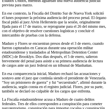
Estados Unidos, mientras aguardan una nueva audiencia judicial
prevista para marzo.
En ese contexto, la Fiscalía del Distrito Sur de Nueva York solicitó
el lunes posponer la próxima audiencia del proceso penal. El órgano
fiscal pidió al juez Alvin Hellerstein que la sesión, originalmente
fijada para el 17 de marzo, se reprograme para el 26 del mismo mes,
con el objetivo de resolver cuestiones logísticas y concluir el
intercambio de pruebas con la defensa.
Maduro y Flores se encuentran presos desde el 3 de enero, cuando
fueron capturados en Caracas durante una operación militar
estadounidense y trasladados al Metropolitan Detention Center
(MDC) de Brooklyn. Dos días después, el 5 de enero, salieron
brevemente del penal para asistir a su primera audiencia de lectura
de cargos ante un juez federal en un tribunal de Manhattan.
En esa comparecencia inicial, Maduro rechazó las acusaciones y
sostuvo ante el juez que continúa siendo el presidente de Venezuela.
“Soy un prisionero de guerra” y fui “secuestrado”, afirmó durante la
audiencia, según consta en el registro judicial. Flores, por su parte,
también se declaró no culpable de los cargos que enfrenta.
La Fiscalía estadounidense acusa a Maduro de cuatro delitos
federales. Tres de ellos corresponden a conspiración para cometer
narcoterrorismo, conspiración para importar cocaína y conspiración