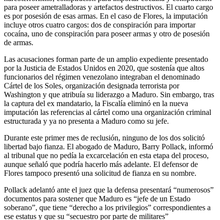
para poseer ametralladoras y artefactos destructivos. El cuarto cargo
es por posesión de esas armas. En el caso de Flores, la imputación
incluye otros cuatro cargos: dos de conspiración para importar
cocaína, uno de conspiración para poseer armas y otro de posesión
de armas.
Las acusaciones forman parte de un amplio expediente presentado
por la Justicia de Estados Unidos en 2020, que sostenía que altos
funcionarios del régimen venezolano integraban el denominado
Cártel de los Soles, organización designada terrorista por
Washington y que atribuía su liderazgo a Maduro. Sin embargo, tras
la captura del ex mandatario, la Fiscalía eliminó en la nueva
imputación las referencias al cártel como una organización criminal
estructurada y ya no presenta a Maduro como su jefe.
Durante este primer mes de reclusión, ninguno de los dos solicitó
libertad bajo fianza. El abogado de Maduro, Barry Pollack, informó
al tribunal que no pedía la excarcelación en esta etapa del proceso,
aunque señaló que podría hacerlo más adelante. El defensor de
Flores tampoco presentó una solicitud de fianza en su nombre.
Pollack adelantó ante el juez que la defensa presentará “numerosos”
documentos para sostener que Maduro es “jefe de un Estado
soberano”, que tiene “derecho a los privilegios” correspondientes a
ese estatus y que su “secuestro por parte de militares”