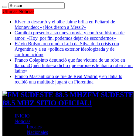
Ultimas Noticias
River lo descartó y el pibe Jaime brilla en Peñarol de
Montevideo: «¿Nos dieron a Messi?»
Camilota presentó a su nueva novia y contó su historia de
amor: «Hoy, por fin, podemos dejar de escondernos»
Flávio Bolsonaro culpó a Lula da Silva de la crisis con
Argentina y a su «política exterior ideologizada y de
confrontación»
Franco Colapinto denunció que fue víctima de un robo en
Italia: «Quién hubiera dicho que europeos le iban a robar a un
latino»
Franco Mastantuono se fue de Real Madrid y en Italia lo
recibió una multitud: jugará en Fiorentina
FM SUDESTE
88.5 MHZ SITIO OFICIAL!
INICIO
Noticias
Locales
Nacionales