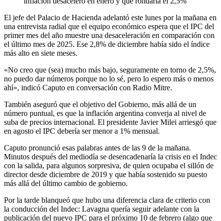
inflación desaceleró en enero y que rondaría el 2,5%
El jefe del Palacio de Hacienda adelantó este lunes por la mañana en
una entrevista radial que el equipo económico espera que el IPC del
primer mes del año muestre una desaceleración en comparación con
el último mes de 2025. Ese 2,8% de diciembre había sido el índice
más alto en siete meses.
«No creo que (sea) mucho más bajo, seguramente en torno de 2,5%,
no puedo dar números porque no lo sé, pero lo espero más o menos
ahí», indicó Caputo en conversación con Radio Mitre.
También aseguró que el objetivo del Gobierno, más allá de un
número puntual, es que la inflación argentina converja al nivel de
suba de precios internacional. El presidente Javier Milei arriesgó que
en agosto el IPC debería ser menor a 1% mensual.
Caputo pronunció esas palabras antes de las 9 de la mañana.
Minutos después del mediodía se desencadenaría la crisis en el Indec
con la salida, para algunos sorpresiva, de quien ocupaba el sillón de
director desde diciembre de 2019 y que había sostenido su puesto
más allá del último cambio de gobierno.
Por la tarde blanqueó que hubo una diferencia clara de criterio con
la conducción del Indec: Lavagna quería seguir adelante con la
publicación del nuevo IPC para el próximo 10 de febrero (algo que