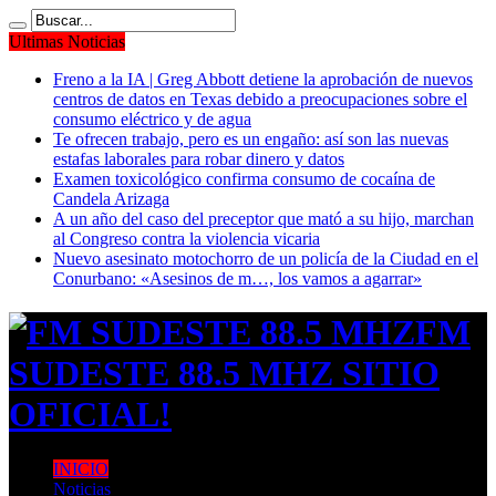
Ultimas Noticias
Freno a la IA | Greg Abbott detiene la aprobación de nuevos
centros de datos en Texas debido a preocupaciones sobre el
consumo eléctrico y de agua
Te ofrecen trabajo, pero es un engaño: así son las nuevas
estafas laborales para robar dinero y datos
Examen toxicológico confirma consumo de cocaína de
Candela Arizaga
A un año del caso del preceptor que mató a su hijo, marchan
al Congreso contra la violencia vicaria
Nuevo asesinato motochorro de un policía de la Ciudad en el
Conurbano: «Asesinos de m…, los vamos a agarrar»
FM
SUDESTE 88.5 MHZ SITIO
OFICIAL!
INICIO
Noticias