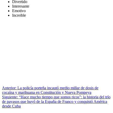
Divertido
Interesante
Emotivo
Increible
Anterior:
La policía porteña incautó medio millar de dosis de
cocaína y marihuana en Constitución y Nueva Pompeya
Siguiente:
“Hace mucho tiempo que somos ricos”: la historia del trío
de payasos que huyó de la España de Franco y conquistó América
desde Cuba