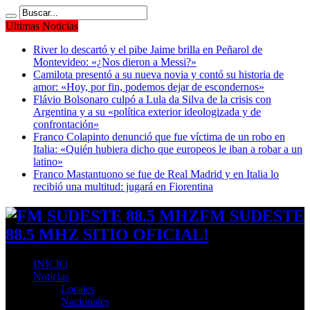
Ultimas Noticias
River lo descartó y el pibe Jaime brilla en Peñarol de
Montevideo: «¿Nos dieron a Messi?»
Camilota presentó a su nueva novia y contó su historia de
amor: «Hoy, por fin, podemos dejar de escondernos»
Flávio Bolsonaro culpó a Lula da Silva de la crisis con
Argentina y a su «política exterior ideologizada y de
confrontación»
Franco Colapinto denunció que fue víctima de un robo en
Italia: «Quién hubiera dicho que europeos le iban a robar a un
latino»
Franco Mastantuono se fue de Real Madrid y en Italia lo
recibió una multitud: jugará en Fiorentina
FM SUDESTE
88.5 MHZ SITIO OFICIAL!
INICIO
Noticias
Locales
Nacionales