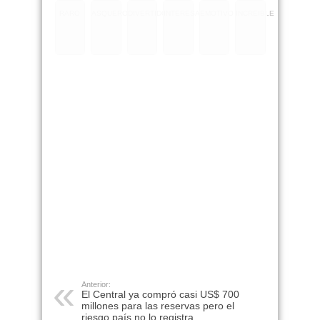
RARO
ASQUEROSO
DIVERTIDO
INTERESANTE
EMOTIVO
INCREIBLE
Anterior:
El Central ya compró casi US$ 700
millones para las reservas pero el
riesgo país no lo registra