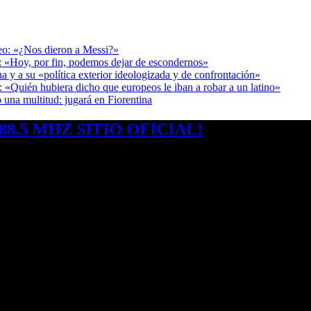
deo: «¿Nos dieron a Messi?»
r: «Hoy, por fin, podemos dejar de escondernos»
a y a su «política exterior ideologizada y de confrontación»
: «Quién hubiera dicho que europeos le iban a robar a un latino»
 una multitud: jugará en Fiorentina
8.5 MHZ SITIO OFICIAL!