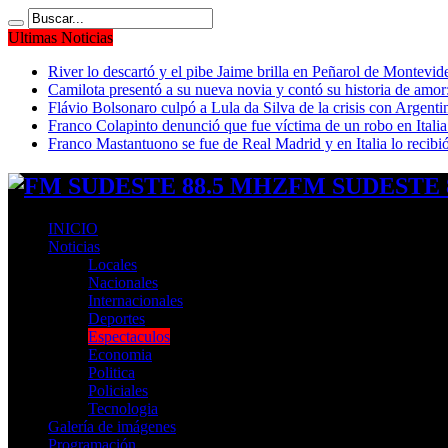
Ultimas Noticias
River lo descartó y el pibe Jaime brilla en Peñarol de Montevi
Camilota presentó a su nueva novia y contó su historia de amo
Flávio Bolsonaro culpó a Lula da Silva de la crisis con Argentin
Franco Colapinto denunció que fue víctima de un robo en Italia
Franco Mastantuono se fue de Real Madrid y en Italia lo recibió
FM SUDESTE 8
INICIO
Noticias
Locales
Nacionales
Internacionales
Deportes
Espectaculos
Economia
Politica
Policiales
Tecnologia
Galería de imágenes
Programación