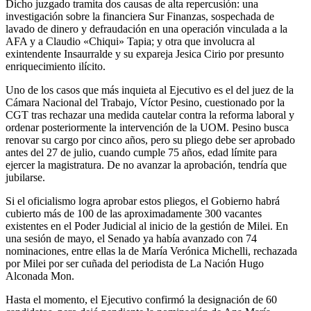
Dicho juzgado tramita dos causas de alta repercusión: una
investigación sobre la financiera Sur Finanzas, sospechada de
lavado de dinero y defraudación en una operación vinculada a la
AFA y a Claudio «Chiqui» Tapia; y otra que involucra al
exintendente Insaurralde y su expareja Jesica Cirio por presunto
enriquecimiento ilícito.
Uno de los casos que más inquieta al Ejecutivo es el del juez de la
Cámara Nacional del Trabajo, Víctor Pesino, cuestionado por la
CGT tras rechazar una medida cautelar contra la reforma laboral y
ordenar posteriormente la intervención de la UOM. Pesino busca
renovar su cargo por cinco años, pero su pliego debe ser aprobado
antes del 27 de julio, cuando cumple 75 años, edad límite para
ejercer la magistratura. De no avanzar la aprobación, tendría que
jubilarse.
Si el oficialismo logra aprobar estos pliegos, el Gobierno habrá
cubierto más de 100 de las aproximadamente 300 vacantes
existentes en el Poder Judicial al inicio de la gestión de Milei. En
una sesión de mayo, el Senado ya había avanzado con 74
nominaciones, entre ellas la de María Verónica Michelli, rechazada
por Milei por ser cuñada del periodista de La Nación Hugo
Alconada Mon.
Hasta el momento, el Ejecutivo confirmó la designación de 60