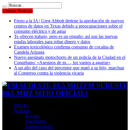
Ultimas Noticias
Freno a la IA | Greg Abbott detiene la aprobación de nuevos
centros de datos en Texas debido a preocupaciones sobre el
consumo eléctrico y de agua
Te ofrecen trabajo, pero es un engaño: así son las nuevas
estafas laborales para robar dinero y datos
Examen toxicológico confirma consumo de cocaína de
Candela Arizaga
Nuevo asesinato motochorro de un policía de la Ciudad en el
Conurbano: «Asesinos de m…, los vamos a agarrar»
A un año del caso del preceptor que mató a su hijo, marchan
al Congreso contra la violencia vicaria
FM SUDESTE
88.5 MHZ SITIO OFICIAL!
INICIO
Noticias
Locales
Nacionales
Internacionales