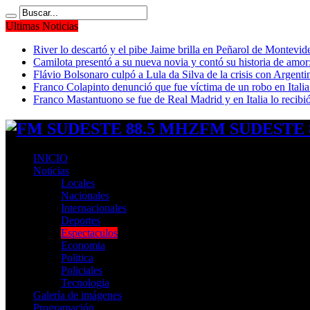
Ultimas Noticias
River lo descartó y el pibe Jaime brilla en Peñarol de Montevi
Camilota presentó a su nueva novia y contó su historia de amo
Flávio Bolsonaro culpó a Lula da Silva de la crisis con Argentin
Franco Colapinto denunció que fue víctima de un robo en Italia
Franco Mastantuono se fue de Real Madrid y en Italia lo recibió
FM SUDESTE 8
INICIO
Noticias
Locales
Nacionales
Internacionales
Deportes
Espectaculos
Economia
Politica
Policiales
Tecnologia
Galería de imágenes
Programación