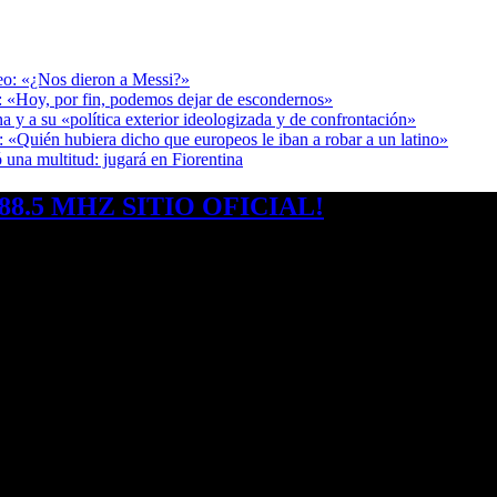
deo: «¿Nos dieron a Messi?»
r: «Hoy, por fin, podemos dejar de escondernos»
a y a su «política exterior ideologizada y de confrontación»
: «Quién hubiera dicho que europeos le iban a robar a un latino»
 una multitud: jugará en Fiorentina
8.5 MHZ SITIO OFICIAL!