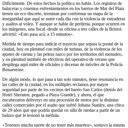
Difícilmente. De estos hechos la política no habla. Los registros de
balaceras y cruentos enfrentamientos en los barrios de Mar del Plata
tienen un eco discreto, terminan por conformar un mapa de la
inseguridad que aquí se nutre cada día con la violencia de entraderas
y asaltos al voleo. Y aunque se hable de periferia, porque ocurren en
los márgenes, una fiscal -desde su oficina a tres calles de la Bristol-
advirtió: «Esto pasa acá, a 15 minutos».
Medida de tiempo para indicar el trayecto que separa la postal de la
ciudad, hoy en plenitud con miles de turistas, de la violencia de los
ajustes de cuenta y las peleas narco por los territorios del menudeo,
y en plenitud también de efectivos del operativo de verano que
despliega aquí miles de oficiales y decenas de móviles de la Policía
Bonaerense.
De algún modo, lo que pasa a tan solo minutos, tiene resonancia en
las calles de la ciudad, en los múltiples reclamos por mayor
seguridad por parte de los vecinos del barrio San Carlos (detrás del
Hotel Sheraton, pegado a Playa Grande), y ahora, el que
encabezaron deliverys en una procesión de motos por la distintas
calles comerciales por el asalto que sufrió Johana Stanley, una chica
de 29 años que que podría quedar en silla de ruedas a partir de un
balazo que le lesionó la médula.
«Tenenos mucha suerte de no tener más muertos», sostuvo la misma