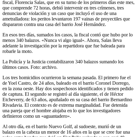
fiscal, Florencia Salas, que en su turno de los primeros días este mes,
que comprende 72 horas, debió intervenir en tres crímenes, tres
denuncias de violación y un caso que incluyó el uso de una
ametralladora: los peritos levantaron 197 vainas de proyectiles que
dispararon contra una casa del barrio José Hernández.
En esos tres días, sumados los casos, la fiscal contó que hubo por lo
menos 340 balazos. «Nunca vi algo igual». Ahora, Salas lleva
adelante la investigación por la repartidora que fue baleada para
robarle la moto.
La Policía y la Justicia contabilizaron 340 balazos sumando los
últimos casos. Foto: archivo.
Los tres homicidios ocurrieron la semana pasada. El primero fue el
de Yoel Castro, de 24 años, baleado en el barrio Coronel Dorrego,
en la zona oeste. Hay dos sospechosos identificados y tienen pedido
de captura. El segundo se registró al día siguiente, el de Héctor
Etcheverry, de 63 años, apuñalado en su casa del barrio Bernardino
Rivadavia. El contexto es de extrema marginalidad. Fue detenida
una pareja que el hombre alojaba en lo que los investigadores
definieron como un «aguantadero».
Al otro día, en el barrio Nuevo Golf, al sudoeste, murió de un
balazo en la cabeza un menor de 16 años en la que se cree fue una