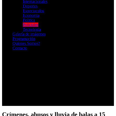
Internacionales
Deportes
Espectaculos
Economia
Politica
Policiales
Tecnologia
Galería de imágenes
Programación
Quienes Somos?
Contacto
RADIO EN VIVO
Crímenes, abusos y lluvia de balas a 15