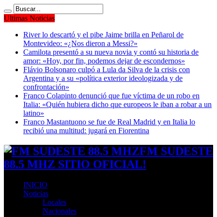
Ultimas Noticias
River lo descartó y el pibe Jaime brilla en Peñarol de
Montevideo: «¿Nos dieron a Messi?»
Camilota presentó a su nueva novia y contó su historia de
amor: «Hoy, por fin, podemos dejar de escondernos»
Flávio Bolsonaro culpó a Lula da Silva de la crisis con
Argentina y a su «política exterior ideologizada y de
confrontación»
Franco Colapinto denunció que fue víctima de un robo en
Italia: «Quién hubiera dicho que europeos le iban a robar a un
latino»
Franco Mastantuono se fue de Real Madrid y en Italia lo
recibió una multitud: jugará en Fiorentina
FM SUDESTE
88.5 MHZ SITIO OFICIAL!
INICIO
Noticias
Locales
Nacionales