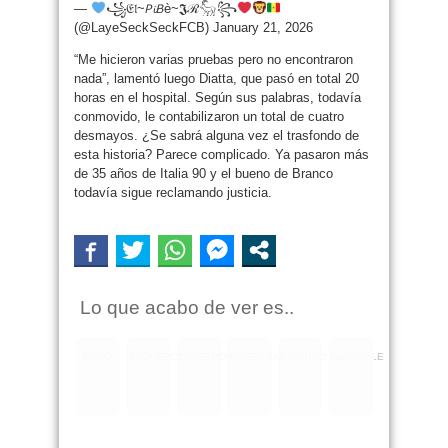
—
꧁𝔈𝔩~𝘗𝓲𝘉è~𝕵ℛ𓃵꧂
(@LayeSeckSeckFCB) January 21, 2026
“Me hicieron varias pruebas pero no encontraron
nada”, lamentó luego Diatta, que pasó en total 20
horas en el hospital. Según sus palabras, todavía
conmovido, le contabilizaron un total de cuatro
desmayos. ¿Se sabrá alguna vez el trasfondo de
esta historia? Parece complicado. Ya pasaron más
de 35 años de Italia 90 y el bueno de Branco
todavía sigue reclamando justicia.
Lo que acabo de ver es..
RARO
ASQUEROSO
DIVERTIDO
INTERESANTE
EMOTIVO
INCREIBLE