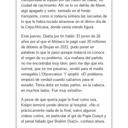
ciudad de nacimiento. Allí se lo ve detrás de Mané,
algo apagado y serio, sentado en el fondo
transporte, como si todavía sintiera las secuelas de
lo que le había tocado atravesar en el último día de
la Copa Africana, donde venía siendo figura.
Este jueves, Diatta por fin habló. El joven de 26
años por el que el Mónaco le pagó casi 20 millones
de dólares al Brujas en 2021, pudo poner en
palabras lo que le pasó aunque todavía no conoce
el origen de su problema. «La mañana del partido
no me encontraba muy bien, pero me dije que era
normal, que se me pasaría», reveló para el medio
senegalés L’Observateur. Y amplió: «El problema
empezó de verdad cuando salíamos para el
estadio. Tenía dolor en todas partes, en la cabeza,
en muchos lados. Fue muy extraño».
A pesar de que quería jugar la final como sea,
Krépin terminó yendo directo al hospital. «No vi
prácticamente nada de la final, salvo algunos
vídeos cortos, en particular el gol de Pape Gueye y
el penal fallado (por Brahim Díaz)», confesó ahora.