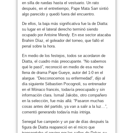
en silla de ruedas hasta el vestuario. Un rato
después, en el entretiempo, Pape Mata Sarr sintió
algo parecido y quedó fuera del encuentro.
De ellos, la baja más significativa fue la de Diatta:
su lugar en el lateral derecho terminó siendo
ocupado por Antoine Mendy. En ese sector atacaba
Brahim Díaz, el goleador del torneo, que falló el
penal sobre la hora.
En medio de los festejos, todos se acordaron de
Diatta, el cuadro más preocupante. “No sabemos
qué le pasó”, reconoció en medio de esa noche
llena de drama Pape Gueye, autor del 1-0 en el
alargue. “Desconocemos su enfermedad”, dijo al
día siguiente Sébastien Pocognoli, su entrenador
en el Mónaco francés, todavía preocupado y sin
información clara. Ismail Jakobs, otro compañero
en la selección, fue más allá: “Pasaron muchas
cosas antes del partido, ya van a salir a la luz…”,
comentó generando todavía más intriga.
Senegal fue campeón y un par de días después la
figura de Diatta reapareció en el micro que
transportaba al equipo por las calles de Dakar, su