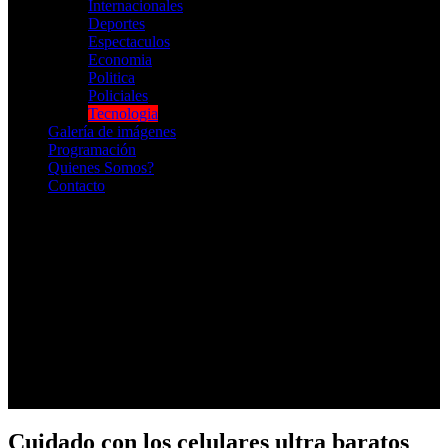
Internacionales
Deportes
Espectaculos
Economia
Politica
Policiales
Tecnologia
Galería de imágenes
Programación
Quienes Somos?
Contacto
RADIO EN VIVO
Cuidado con los celulares ultra baratos