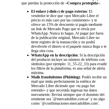
que pierdas la protección de «
Compra protegida
«.
El enlace («link») de pago externo
: El
vendedor te dice que «por Mercado Libre el
precio es más caro por las comisiones» y te
ofrece un 15% de descuento si pagás mediante
un link de Mercado Pago que te envía por
WhatsApp. Nunca lo hagas. Al pagar por fuera
de la publicación original, Mercado Libre no
tiene registro de la transacción y no podrá
devolverte el dinero si el paquete nunca llega o te
llega otra cosa.
WhatsApp en la descripción
: Si la descripción
del producto incluye un número de teléfono con
símbolos (por ejemplo: 11_55-22_33) para evadir
los filtros de la plataforma, es una señal de alerta
máxima.
Mails fraudulentos (Phishing)
: Podés recibir un
mail que imita perfectamente la estética de
Mercado Libre diciendo que «tu pago fue
retenido» y que necesitás ingresar tus datos
nuevamente. Revisá siempre que el dominio del
remitente sea `@mercadolibre.com.ar` y no algo
como `@confirmaciones-mercadolibre.com`.