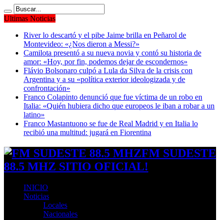
Ultimas Noticias
River lo descartó y el pibe Jaime brilla en Peñarol de
Montevideo: «¿Nos dieron a Messi?»
Camilota presentó a su nueva novia y contó su historia de
amor: «Hoy, por fin, podemos dejar de escondernos»
Flávio Bolsonaro culpó a Lula da Silva de la crisis con
Argentina y a su «política exterior ideologizada y de
confrontación»
Franco Colapinto denunció que fue víctima de un robo en
Italia: «Quién hubiera dicho que europeos le iban a robar a un
latino»
Franco Mastantuono se fue de Real Madrid y en Italia lo
recibió una multitud: jugará en Fiorentina
FM SUDESTE
88.5 MHZ SITIO OFICIAL!
INICIO
Noticias
Locales
Nacionales