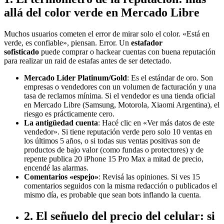
allá del color verde en Mercado Libre
Muchos usuarios cometen el error de mirar solo el color. «Está en
verde, es confiable», piensan. Error. Un
estafador
sofisticado
puede comprar o hackear cuentas con buena reputación
para realizar un raid de estafas antes de ser detectado.
Mercado Líder Platinum/Gold
: Es el estándar de oro. Son
empresas o vendedores con un volumen de facturación y una
tasa de reclamos mínima. Si el vendedor es una tienda oficial
en Mercado Libre (Samsung, Motorola, Xiaomi Argentina), el
riesgo es prácticamente cero.
La antigüedad cuenta
: Hacé clic en «Ver más datos de este
vendedor». Si tiene reputación verde pero solo 10 ventas en
los últimos 5 años, o si todas sus ventas positivas son de
productos de bajo valor (como fundas o protectores) y de
repente publica 20 iPhone 15 Pro Max a mitad de precio,
encendé las alarmas.
Comentarios «espejo»
: Revisá las opiniones. Si ves 15
comentarios seguidos con la misma redacción o publicados el
mismo día, es probable que sean bots inflando la cuenta.
2. El señuelo del precio del celular: si