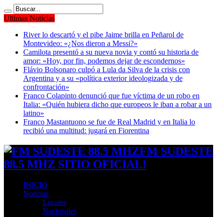
Ultimas Noticias
River lo descartó y el pibe Jaime brilla en Peñarol de
Montevideo: «¿Nos dieron a Messi?»
Camilota presentó a su nueva novia y contó su historia de
amor: «Hoy, por fin, podemos dejar de escondernos»
Flávio Bolsonaro culpó a Lula da Silva de la crisis con
Argentina y a su «política exterior ideologizada y de
confrontación»
Franco Colapinto denunció que fue víctima de un robo en
Italia: «Quién hubiera dicho que europeos le iban a robar a un
latino»
Franco Mastantuono se fue de Real Madrid y en Italia lo
recibió una multitud: jugará en Fiorentina
FM SUDESTE
88.5 MHZ SITIO OFICIAL!
INICIO
Noticias
Locales
Nacionales