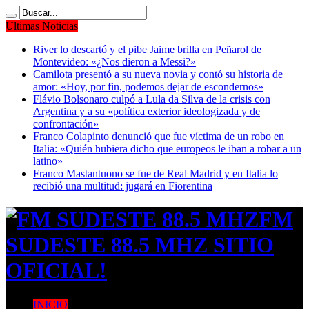
Ultimas Noticias
River lo descartó y el pibe Jaime brilla en Peñarol de
Montevideo: «¿Nos dieron a Messi?»
Camilota presentó a su nueva novia y contó su historia de
amor: «Hoy, por fin, podemos dejar de escondernos»
Flávio Bolsonaro culpó a Lula da Silva de la crisis con
Argentina y a su «política exterior ideologizada y de
confrontación»
Franco Colapinto denunció que fue víctima de un robo en
Italia: «Quién hubiera dicho que europeos le iban a robar a un
latino»
Franco Mastantuono se fue de Real Madrid y en Italia lo
recibió una multitud: jugará en Fiorentina
FM
SUDESTE 88.5 MHZ SITIO
OFICIAL!
INICIO