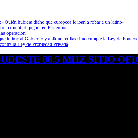
: «Quién hubiera dicho que europeos le iban a robar a un latino»
 una multitud: jugará en Fiorentina
una operación
cia que intime al Gobierno y aplique multas si no cumple la Ley de Fondos
 contra la Ley de Propiedad Privada
UDESTE 88.5 MHZ SITIO OFI