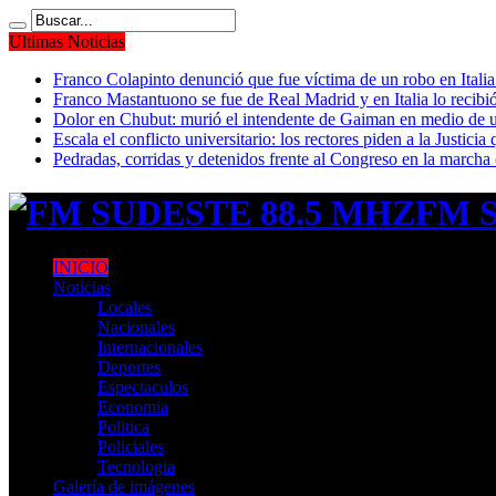
Ultimas Noticias
Franco Colapinto denunció que fue víctima de un robo en Italia
Franco Mastantuono se fue de Real Madrid y en Italia lo recibió
Dolor en Chubut: murió el intendente de Gaiman en medio de 
Escala el conflicto universitario: los rectores piden a la Justi
Pedradas, corridas y detenidos frente al Congreso en la marcha
FM S
INICIO
Noticias
Locales
Nacionales
Internacionales
Deportes
Espectaculos
Economia
Politica
Policiales
Tecnologia
Galería de imágenes