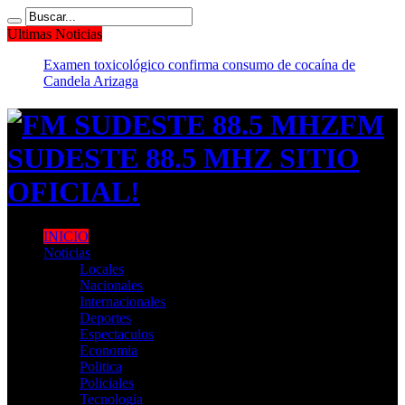
Ultimas Noticias
Examen toxicológico confirma consumo de cocaína de
Candela Arizaga
FM
SUDESTE 88.5 MHZ SITIO
OFICIAL!
INICIO
Noticias
Locales
Nacionales
Internacionales
Deportes
Espectaculos
Economia
Politica
Policiales
Tecnologia