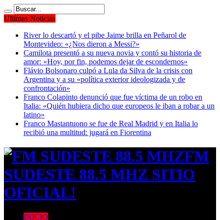
Ultimas Noticias
River lo descartó y el pibe Jaime brilla en Peñarol de
Montevideo: «¿Nos dieron a Messi?»
Camilota presentó a su nueva novia y contó su historia de
amor: «Hoy, por fin, podemos dejar de escondernos»
Flávio Bolsonaro culpó a Lula da Silva de la crisis con
Argentina y a su «política exterior ideologizada y de
confrontación»
Franco Colapinto denunció que fue víctima de un robo en
Italia: «Quién hubiera dicho que europeos le iban a robar a un
latino»
Franco Mastantuono se fue de Real Madrid y en Italia lo
recibió una multitud: jugará en Fiorentina
FM
SUDESTE 88.5 MHZ SITIO
OFICIAL!
INICIO