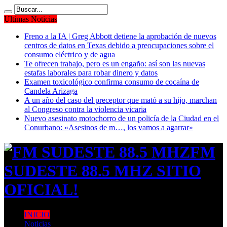
Ultimas Noticias
Freno a la IA | Greg Abbott detiene la aprobación de nuevos
centros de datos en Texas debido a preocupaciones sobre el
consumo eléctrico y de agua
Te ofrecen trabajo, pero es un engaño: así son las nuevas
estafas laborales para robar dinero y datos
Examen toxicológico confirma consumo de cocaína de
Candela Arizaga
A un año del caso del preceptor que mató a su hijo, marchan
al Congreso contra la violencia vicaria
Nuevo asesinato motochorro de un policía de la Ciudad en el
Conurbano: «Asesinos de m…, los vamos a agarrar»
FM
SUDESTE 88.5 MHZ SITIO
OFICIAL!
INICIO
Noticias