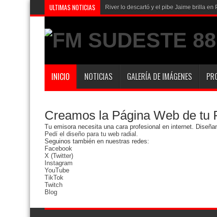
ULTIMAS NOTICIAS
River lo descartó y el pibe Jaime brilla 
INICIO
NOTICIAS
GALERÍA DE IMÁGENES
PR
Creamos la Página Web de tu 
Tu emisora necesita una cara profesional en internet. Diseñ
Pedí el diseño para tu web radial.
Seguinos también en nuestras redes:
Facebook
X (Twitter)
Instagram
YouTube
TikTok
Twitch
Blog