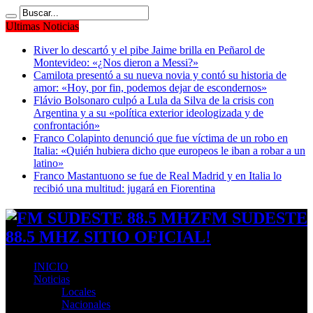
Ultimas Noticias
River lo descartó y el pibe Jaime brilla en Peñarol de
Montevideo: «¿Nos dieron a Messi?»
Camilota presentó a su nueva novia y contó su historia de
amor: «Hoy, por fin, podemos dejar de escondernos»
Flávio Bolsonaro culpó a Lula da Silva de la crisis con
Argentina y a su «política exterior ideologizada y de
confrontación»
Franco Colapinto denunció que fue víctima de un robo en
Italia: «Quién hubiera dicho que europeos le iban a robar a un
latino»
Franco Mastantuono se fue de Real Madrid y en Italia lo
recibió una multitud: jugará en Fiorentina
FM SUDESTE
88.5 MHZ SITIO OFICIAL!
INICIO
Noticias
Locales
Nacionales