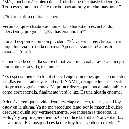
“Más, mucho más quiero de ti. Todo lo que tú soñaste lo tendrás…
Todo eso y mucho más, y mucho más ardor, y mucho más amor.”
### Un marido contra las cuerdas
Verónica, quien hasta ese momento había estado escuchando,
interviene y pregunta: “¿Estabas enamorado?”
Donald responde con complicidad: “Sí… de muchas chicas. De mi
mujer todavía no, no la conocía. Apenas llevamos 53 años de
casados” (risas).
Cuando se le consulta sobre el motivo por el cual atraviesa el mejor
momento de su vida, responde:
“Es especialmente en lo artístico. Tengo canciones que suenan todos
los días en las radios y, gracias al INAMU, recuperé los masters de
mis primeras grabaciones. Mi primer disco, que nunca pude publicar
como correspondía, finalmente verá la luz. Es una alegría enorme.
Además, creo que la vida tiene tres etapas: hacer, tener y ser. Hoy
estoy en la última. Ya no me preocupo tanto por lo material; quiero
descubrir quién soy verdaderamente. Me interesa la filosofía, la
teología y seguir aprendiendo. Como dice la Biblia: ‘La verdad los
hará libres’. Esa búsqueda es la que hoy le da sentido a mi vida.”