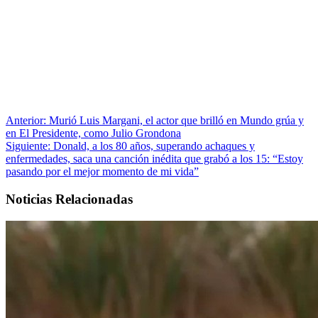
Anterior:
Murió Luis Margani, el actor que brilló en Mundo grúa y
en El Presidente, como Julio Grondona
Siguiente:
Donald, a los 80 años, superando achaques y
enfermedades, saca una canción inédita que grabó a los 15: “Estoy
pasando por el mejor momento de mi vida”
Noticias Relacionadas