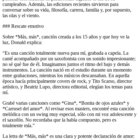
cumpleaños. Además, las ediciones recientes sirvieron para
conversar sobre su vida, filosofía, carrera, familia y, por supuesto,
las olas y el viento.
### Rescate emotivo
Sobre *Más, más*, canción creada a los 15 años y que hoy ve la
luz, Donald explica:
“Es una canción totalmente nueva para mí, grabada a capela. La
canté acompañado por un saxofonista con un sonido impresionante;
no sé qué fue de él. Imaginamos juntos el ritmo del bajo y demás
instrumentos. La canción nació en el estudio durante un momento
entre grabaciones, mientras los músicos descansaban. En aquella
época hacía principalmente covers de rock, y Tito Scarso, director
artístico, y Beatriz Lupo, directora editorial, elegían los temas para
mí.
Grabé varias canciones como *Gina*, *Bonita de ojos azules* y
*Carrusel del amor*. Al revisar esos masters, encontré esta canción
melódica con un swing muy especial, sólo con mi voz adolescente y
el saxofón. No recordaba que la había compuesto, pero es
totalmente mía.”
La letra de *Más, más* es una clara y potente declaración de amor: