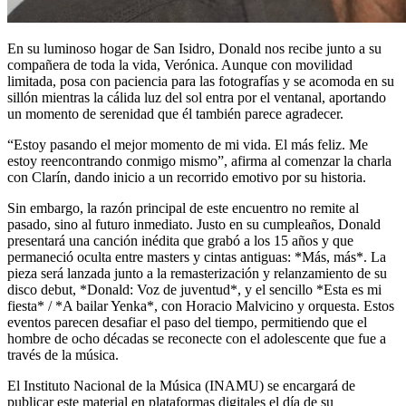
En su luminoso hogar de San Isidro, Donald nos recibe junto a su
compañera de toda la vida, Verónica. Aunque con movilidad
limitada, posa con paciencia para las fotografías y se acomoda en su
sillón mientras la cálida luz del sol entra por el ventanal, aportando
un momento de serenidad que él también parece agradecer.
“Estoy pasando el mejor momento de mi vida. El más feliz. Me
estoy reencontrando conmigo mismo”, afirma al comenzar la charla
con Clarín, dando inicio a un recorrido emotivo por su historia.
Sin embargo, la razón principal de este encuentro no remite al
pasado, sino al futuro inmediato. Justo en su cumpleaños, Donald
presentará una canción inédita que grabó a los 15 años y que
permaneció oculta entre masters y cintas antiguas: *Más, más*. La
pieza será lanzada junto a la remasterización y relanzamiento de su
disco debut, *Donald: Voz de juventud*, y el sencillo *Esta es mi
fiesta* / *A bailar Yenka*, con Horacio Malvicino y orquesta. Estos
eventos parecen desafiar el paso del tiempo, permitiendo que el
hombre de ocho décadas se reconecte con el adolescente que fue a
través de la música.
El Instituto Nacional de la Música (INAMU) se encargará de
publicar este material en plataformas digitales el día de su