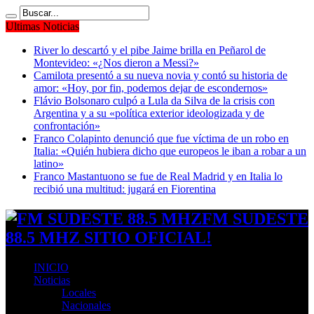
Ultimas Noticias
River lo descartó y el pibe Jaime brilla en Peñarol de
Montevideo: «¿Nos dieron a Messi?»
Camilota presentó a su nueva novia y contó su historia de
amor: «Hoy, por fin, podemos dejar de escondernos»
Flávio Bolsonaro culpó a Lula da Silva de la crisis con
Argentina y a su «política exterior ideologizada y de
confrontación»
Franco Colapinto denunció que fue víctima de un robo en
Italia: «Quién hubiera dicho que europeos le iban a robar a un
latino»
Franco Mastantuono se fue de Real Madrid y en Italia lo
recibió una multitud: jugará en Fiorentina
FM SUDESTE
88.5 MHZ SITIO OFICIAL!
INICIO
Noticias
Locales
Nacionales