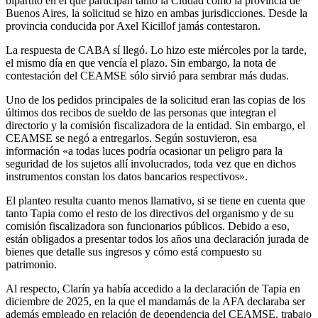
bipartito en el que participan tanto la Ciudad como la provincia de
Buenos Aires, la solicitud se hizo en ambas jurisdicciones. Desde la
provincia conducida por Axel Kicillof jamás contestaron.
La respuesta de CABA sí llegó. Lo hizo este miércoles por la tarde,
el mismo día en que vencía el plazo. Sin embargo, la nota de
contestación del CEAMSE sólo sirvió para sembrar más dudas.
Uno de los pedidos principales de la solicitud eran las copias de los
últimos dos recibos de sueldo de las personas que integran el
directorio y la comisión fiscalizadora de la entidad. Sin embargo, el
CEAMSE se negó a entregarlos. Según sostuvieron, esa
información «a todas luces podría ocasionar un peligro para la
seguridad de los sujetos allí involucrados, toda vez que en dichos
instrumentos constan los datos bancarios respectivos».
El planteo resulta cuanto menos llamativo, si se tiene en cuenta que
tanto Tapia como el resto de los directivos del organismo y de su
comisión fiscalizadora son funcionarios públicos. Debido a eso,
están obligados a presentar todos los años una declaración jurada de
bienes que detalle sus ingresos y cómo está compuesto su
patrimonio.
Al respecto, Clarín ya había accedido a la declaración de Tapia en
diciembre de 2025, en la que el mandamás de la AFA declaraba ser
además empleado en relación de dependencia del CEAMSE, trabajo