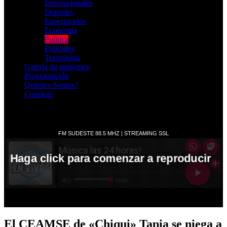
Internacionales
Deportes
Espectaculos
Economia
Politica
Policiales
Tecnologia
Galería de imágenes
Programación
Quienes Somos?
Contacto
RADIO EN VIVO
El CEAMSE de «Chiqui» Tapia se niega a