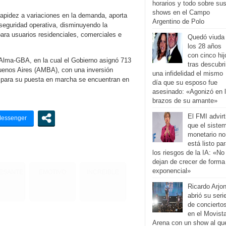
horarios y todo sobre su
shows en el Campo
apidez a variaciones en la demanda, aporta
Argentino de Polo
seguridad operativa, disminuyendo la
para usuarios residenciales, comerciales e
Quedó viuda
los 28 años
con cinco hij
 Alma-GBA, en la cual el Gobierno asignó 713
tras descubri
uenos Aires (AMBA), con una inversión
una infidelidad el mismo
s para su puesta en marcha se encuentran en
día que su esposo fue
asesinado: «Agonizó en 
brazos de su amante»
El FMI advirt
que el siste
monetario no
está listo pa
los riesgos de la IA: «No
dejan de crecer de forma
exponencial»
RESANTE
EMOTIVO
INCREIBLE
Ricardo Arjo
abrió su seri
de concierto
en el Movist
Arena con un show al qu