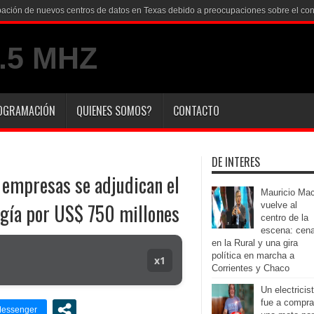
robación de nuevos centros de datos en Texas debido a preocupaciones sobre el co
OGRAMACIÓN
QUIENES SOMOS?
CONTACTO
DE INTERES
3 empresas se adjudican el
Mauricio Mac
gía por US$ 750 millones
vuelve al
centro de la
escena: cen
en la Rural y una gira
política en marcha a
x1
Corrientes y Chaco
Un electricis
fue a compra