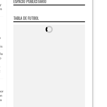
ESPACIO PUBLICITARIO
y
es
TABLA DE FUTBOL
o
is
ña
o
e
:
por
ón
ga