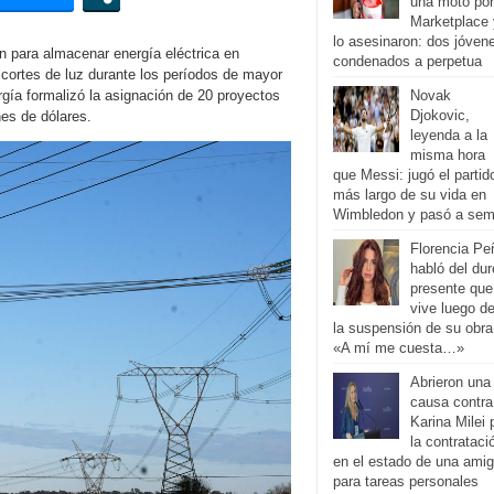
una moto por
Marketplace 
lo asesinaron: dos jóven
ón para almacenar energía eléctrica en
condenados a perpetua
os cortes de luz durante los períodos de mayor
gía formalizó la asignación de 20 proyectos
Novak
Djokovic,
es de dólares.
leyenda a la
misma hora
que Messi: jugó el partid
más largo de su vida en
Wimbledon y pasó a sem
Florencia Pe
habló del dur
presente que
vive luego d
la suspensión de su obra
«A mí me cuesta…»
Abrieron una
causa contra
Karina Milei 
la contrataci
en el estado de una ami
para tareas personales