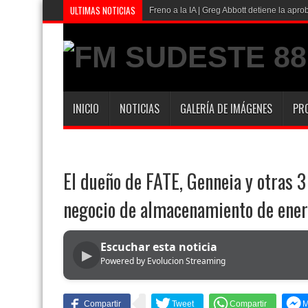
ULTIMAS NOTICIAS
Freno a la IA | Greg Abbott detiene la ap
INICIO
NOTICIAS
GALERÍA DE IMÁGENES
PR
El dueño de FATE, Genneia y otras 
negocio de almacenamiento de ener
Escuchar esta noticia
▶
Powered by Evolucion Streaming