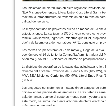
Las iniciativas se distribuirán en siete regiones: Provinci
NEA Misiones-Corrientes, Litoral Entre Ríos, Litoral Santa F
máximo la infraestructura de transmisión en alta tensión para 
calidad del servicio.
La mayor cantidad de proyectos quedó en manos de Genneia, l
adjudicaciones. La sanjuanina DQD Energy obtuvo ocho proye
familia Ivanissevich, logró tres; mientras que Aluar, propieda
dueña de la empresa de neumáticos FATE, consiguió un proye
Las ofertas se presentaron el 27 de mayo y, luego de la evalu
económicos el 24 de junio, la Compañía Administradora del 
Anónima (CAMMESA) elaboró el informe de preadjudicación que
La distribución geográfica de la capacidad adjudicada refle
refuerzo del sistema: Provincia de Buenos Aires (185 MW)
MW), NEA Misiones-Corrientes (50 MW), Litoral Entre Ríos 
(68 MW).
Los proyectos consisten en la instalación de parques de bat
china— en los predios de las empresas. Estas baterías alma
baja demanda, cuando el costo es menor, para inyectarla a
este modo, se suma una fuente adicional de oferta eléctrica 
más caros e importados.