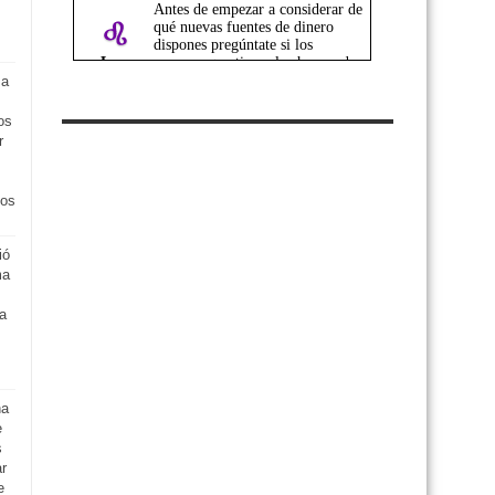
s
 a
os
r
los
ió
ma
ra
na
e
s
ar
e