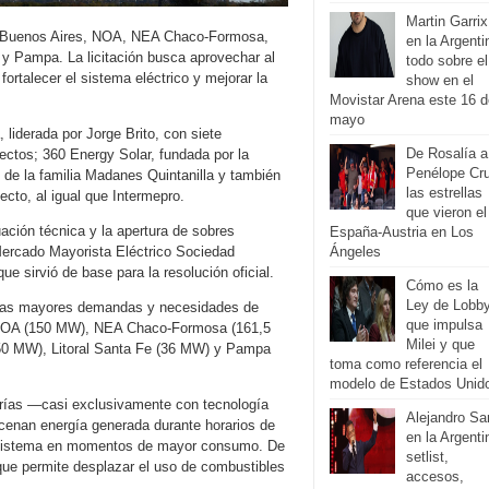
Martin Garrix
a de Buenos Aires, NOA, NEA Chaco-Formosa,
en la Argenti
e y Pampa. La licitación busca aprovechar al
todo sobre el
fortalecer el sistema eléctrico y mejorar la
show en el
Movistar Arena este 16 d
mayo
iderada por Jorge Brito, con siete
De Rosalía a
ctos; 360 Energy Solar, fundada por la
Penélope Cr
d de la familia Madanes Quintanilla y también
las estrellas
cto, al igual que Intermepro.
que vieron el
ación técnica y la apertura de sobres
España-Austria en Los
Mercado Mayorista Eléctrico Sociedad
Ángeles
 sirvió de base para la resolución oficial.
Cómo es la
Ley de Lobb
ja las mayores demandas y necesidades de
que impulsa
, NOA (150 MW), NEA Chaco-Formosa (161,5
Milei y que
(50 MW), Litoral Santa Fe (36 MW) y Pampa
toma como referencia el
modelo de Estados Unid
erías —casi exclusivamente con tecnología
Alejandro Sa
cenan energía generada durante horarios de
en la Argenti
l sistema en momentos de mayor consumo. De
setlist,
que permite desplazar el uso de combustibles
accesos,