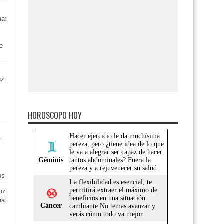
na:
e
uz:
HOROSCOPO HOY
y
os
nz
na: