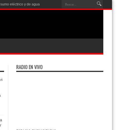
nsumo eléctrico y de agua
RADIO EN VIVO
ri
a
ta
r