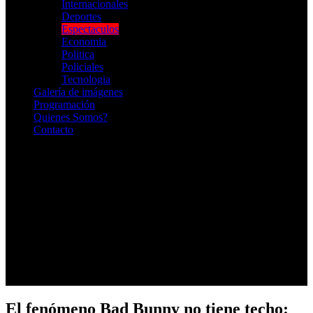
Internacionales
Deportes
Espectaculos
Economia
Politica
Policiales
Tecnologia
Galería de imágenes
Programación
Quienes Somos?
Contacto
RADIO EN VIVO
El fenómeno Bad Bunny no tiene techo: