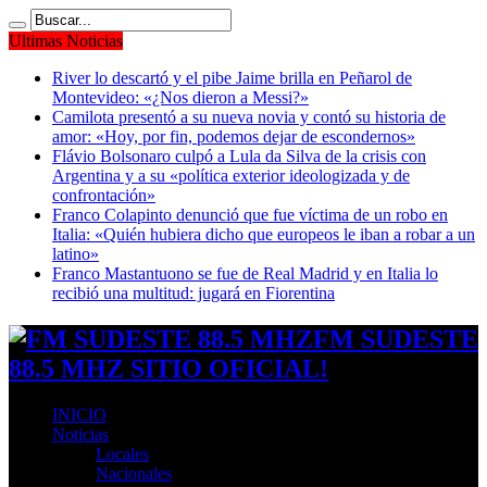
Ultimas Noticias
River lo descartó y el pibe Jaime brilla en Peñarol de
Montevideo: «¿Nos dieron a Messi?»
Camilota presentó a su nueva novia y contó su historia de
amor: «Hoy, por fin, podemos dejar de escondernos»
Flávio Bolsonaro culpó a Lula da Silva de la crisis con
Argentina y a su «política exterior ideologizada y de
confrontación»
Franco Colapinto denunció que fue víctima de un robo en
Italia: «Quién hubiera dicho que europeos le iban a robar a un
latino»
Franco Mastantuono se fue de Real Madrid y en Italia lo
recibió una multitud: jugará en Fiorentina
FM SUDESTE
88.5 MHZ SITIO OFICIAL!
INICIO
Noticias
Locales
Nacionales