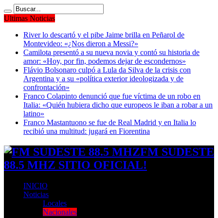
Ultimas Noticias
River lo descartó y el pibe Jaime brilla en Peñarol de
Montevideo: «¿Nos dieron a Messi?»
Camilota presentó a su nueva novia y contó su historia de
amor: «Hoy, por fin, podemos dejar de escondernos»
Flávio Bolsonaro culpó a Lula da Silva de la crisis con
Argentina y a su «política exterior ideologizada y de
confrontación»
Franco Colapinto denunció que fue víctima de un robo en
Italia: «Quién hubiera dicho que europeos le iban a robar a un
latino»
Franco Mastantuono se fue de Real Madrid y en Italia lo
recibió una multitud: jugará en Fiorentina
FM SUDESTE
88.5 MHZ SITIO OFICIAL!
INICIO
Noticias
Locales
Nacionales