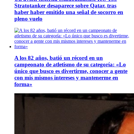
Stratotanker desaparece sobre Qatar, tras
haber haber emitido una señal de socorro en
pleno vuelo
A los 82 años, batió un récord en un
campeonato de atletismo de su categoría: «Lo
único que busco es divertirme, conocer a gente
con mis mismos intereses y mantenerme en
forma»