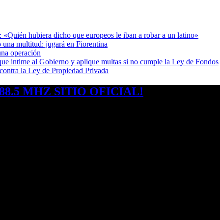
: «Quién hubiera dicho que europeos le iban a robar a un latino»
 una multitud: jugará en Fiorentina
una operación
cia que intime al Gobierno y aplique multas si no cumple la Ley de Fondos
 contra la Ley de Propiedad Privada
8.5 MHZ SITIO OFICIAL!