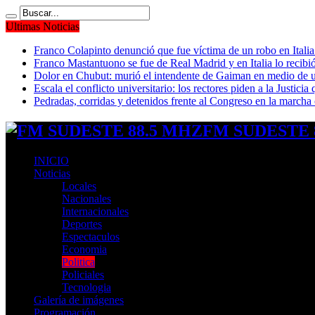
Ultimas Noticias
Franco Colapinto denunció que fue víctima de un robo en Italia
Franco Mastantuono se fue de Real Madrid y en Italia lo recibió
Dolor en Chubut: murió el intendente de Gaiman en medio de 
Escala el conflicto universitario: los rectores piden a la Justi
Pedradas, corridas y detenidos frente al Congreso en la marcha
FM SUDESTE 8
INICIO
Noticias
Locales
Nacionales
Internacionales
Deportes
Espectaculos
Economia
Politica
Policiales
Tecnologia
Galería de imágenes
Programación