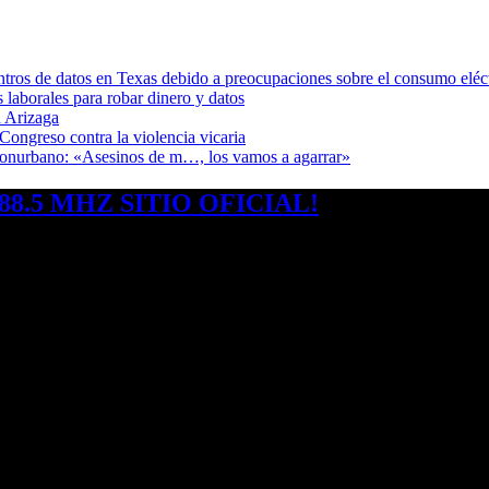
ntros de datos en Texas debido a preocupaciones sobre el consumo eléc
s laborales para robar dinero y datos
 Arizaga
Congreso contra la violencia vicaria
 Conurbano: «Asesinos de m…, los vamos a agarrar»
8.5 MHZ SITIO OFICIAL!