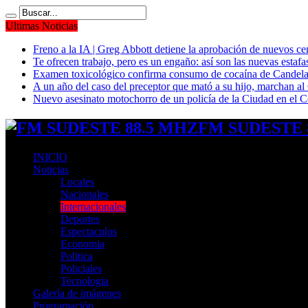
Ultimas Noticias
Freno a la IA | Greg Abbott detiene la aprobación de nuevos ce
Te ofrecen trabajo, pero es un engaño: así son las nuevas estafa
Examen toxicológico confirma consumo de cocaína de Candela
A un año del caso del preceptor que mató a su hijo, marchan al 
Nuevo asesinato motochorro de un policía de la Ciudad en el
FM SUDESTE 8
INICIO
Noticias
Locales
Nacionales
Internacionales
Deportes
Espectaculos
Economia
Politica
Policiales
Tecnologia
Galería de imágenes
Programación