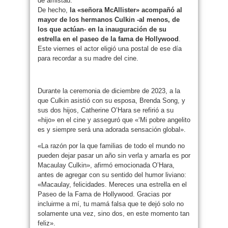
de amistad.
De hecho,
la «señora McAllister» acompañó al
mayor de los hermanos Culkin -al menos, de
los que actúan- en la inauguración de su
estrella en el paseo de la fama de Hollywood
.
Este viernes el actor eligió una postal de ese día
para recordar a su madre del cine.
Durante la ceremonia de diciembre de 2023, a la
que Culkin asistió con su esposa, Brenda Song, y
sus dos hijos, Catherine O’Hara se refirió a su
«hijo» en el cine y asseguró que «‘Mi pobre angelito
es y siempre será una adorada sensación global».
«La razón por la que familias de todo el mundo no
pueden dejar pasar un año sin verla y amarla es por
Macaulay Culkin», afirmó emocionada O’Hara,
antes de agregar con su sentido del humor liviano:
«Macaulay, felicidades. Mereces una estrella en el
Paseo de la Fama de Hollywood. Gracias por
incluirme a mí, tu mamá falsa que te dejó solo no
solamente una vez, sino dos, en este momento tan
feliz».