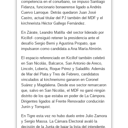
competencia en el conurbano, se impuso Santiago
Fidanza, funcionario bonaerense ligado a Andrés
Cuervo Larroque. Detrás quedaron Juan José
Castro, actual titular del PJ también del MDF y el
kirchnerista Héctor Gallego Fernández.
En Zárate, Leandro Matilla -del sector liderado por
Kicillof- consiguió retener la presidencia ante el
desafío Sergio Berni y Agustina Propato, que
impulsaron como candidata a Ana María Almirón.
El espacio referenciado en Kicillof también celebró
en San Nicolás, Balcarce, San Antonio de Areco,
Lincoln, Lobería, Roque Pérez y Saladillo. Además
de Mar del Plata y Tres de Febrero, candidatos
vinculados al kirchnerismo ganaron en Coronel
Suárez y Magdalena. Desde ese sector remarcaron
que, salvo en San Nicolás, el MDF no ganó ningún
distrito de los que estaba en poder de La Cámpora.
Dirigentes ligados al Frente Renovador conducirán
Junín y Tornquist.
En Tigre esta vez no hubo duelo entre Julio Zamora
y Sergio Massa. La Cámara Electoral avaló la
decisión de la Junta de bajar la lista del intendente,