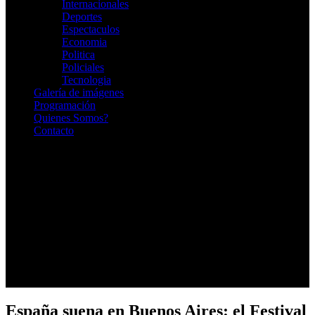
Internacionales
Deportes
Espectaculos
Economia
Politica
Policiales
Tecnologia
Galería de imágenes
Programación
Quienes Somos?
Contacto
RADIO EN VIVO
España suena en Buenos Aires: el Festival