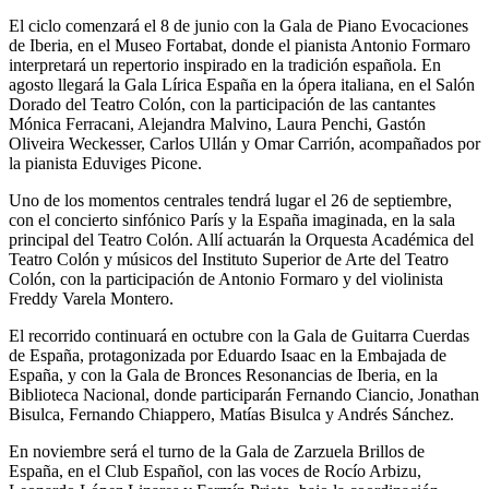
El ciclo comenzará el 8 de junio con la Gala de Piano Evocaciones
de Iberia, en el Museo Fortabat, donde el pianista Antonio Formaro
interpretará un repertorio inspirado en la tradición española. En
agosto llegará la Gala Lírica España en la ópera italiana, en el Salón
Dorado del Teatro Colón, con la participación de las cantantes
Mónica Ferracani, Alejandra Malvino, Laura Penchi, Gastón
Oliveira Weckesser, Carlos Ullán y Omar Carrión, acompañados por
la pianista Eduviges Picone.
Uno de los momentos centrales tendrá lugar el 26 de septiembre,
con el concierto sinfónico París y la España imaginada, en la sala
principal del Teatro Colón. Allí actuarán la Orquesta Académica del
Teatro Colón y músicos del Instituto Superior de Arte del Teatro
Colón, con la participación de Antonio Formaro y del violinista
Freddy Varela Montero.
El recorrido continuará en octubre con la Gala de Guitarra Cuerdas
de España, protagonizada por Eduardo Isaac en la Embajada de
España, y con la Gala de Bronces Resonancias de Iberia, en la
Biblioteca Nacional, donde participarán Fernando Ciancio, Jonathan
Bisulca, Fernando Chiappero, Matías Bisulca y Andrés Sánchez.
En noviembre será el turno de la Gala de Zarzuela Brillos de
España, en el Club Español, con las voces de Rocío Arbizu,