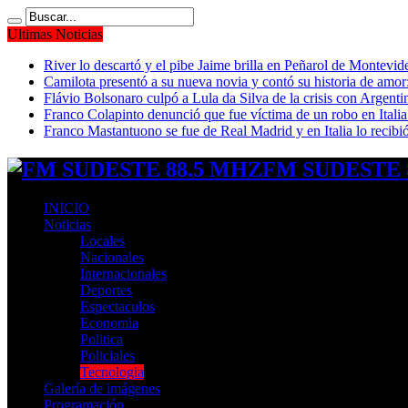
Ultimas Noticias
River lo descartó y el pibe Jaime brilla en Peñarol de Montevi
Camilota presentó a su nueva novia y contó su historia de amo
Flávio Bolsonaro culpó a Lula da Silva de la crisis con Argentin
Franco Colapinto denunció que fue víctima de un robo en Italia
Franco Mastantuono se fue de Real Madrid y en Italia lo recibió
FM SUDESTE 8
INICIO
Noticias
Locales
Nacionales
Internacionales
Deportes
Espectaculos
Economia
Politica
Policiales
Tecnologia
Galería de imágenes
Programación