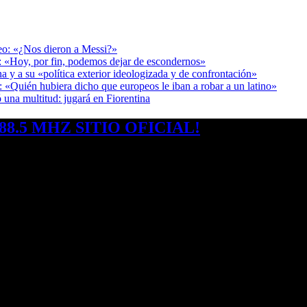
deo: «¿Nos dieron a Messi?»
r: «Hoy, por fin, podemos dejar de escondernos»
a y a su «política exterior ideologizada y de confrontación»
: «Quién hubiera dicho que europeos le iban a robar a un latino»
 una multitud: jugará en Fiorentina
8.5 MHZ SITIO OFICIAL!