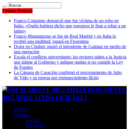
Ultimas Noticias
Franco Colapinto denunció que fue víctima de un robo en
Italia: «Quién hubiera dicho que europeos le iban a robar a un
latino»
Franco Mastantuono se fue de Real Madrid y en Italia lo
recibió una multitud: jugará en Fiorentina
Dolor en Chubut: murió el intendente de Gaiman en medio de
una operación
Escala el conflicto universitario: los rectores piden a la Justicia
que intime al Gobierno y aplique multas si no cumple la Ley
de Fondos
La Cámara de Casación confirmó el procesamiento de Julio
de Vido y su esposa por enriquecimiento ilícito
FM SUDESTE
88.5 MHZ SITIO OFICIAL!
INICIO
Noticias
Locales
Nacionales