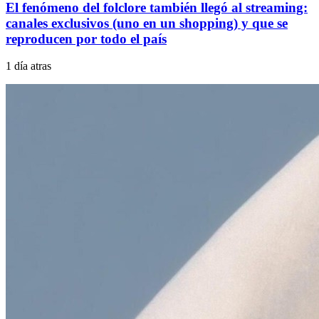
El fenómeno del folclore también llegó al streaming:
canales exclusivos (uno en un shopping) y que se
reproducen por todo el país
1 día atras