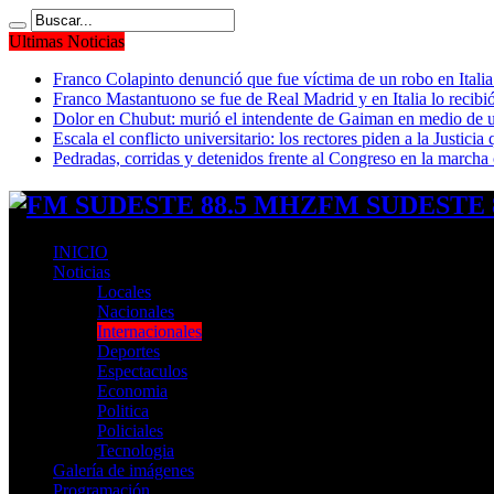
Ultimas Noticias
Franco Colapinto denunció que fue víctima de un robo en Italia
Franco Mastantuono se fue de Real Madrid y en Italia lo recibió
Dolor en Chubut: murió el intendente de Gaiman en medio de 
Escala el conflicto universitario: los rectores piden a la Justi
Pedradas, corridas y detenidos frente al Congreso en la marcha
FM SUDESTE 8
INICIO
Noticias
Locales
Nacionales
Internacionales
Deportes
Espectaculos
Economia
Politica
Policiales
Tecnologia
Galería de imágenes
Programación