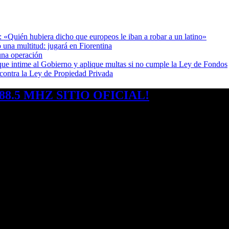
: «Quién hubiera dicho que europeos le iban a robar a un latino»
 una multitud: jugará en Fiorentina
una operación
cia que intime al Gobierno y aplique multas si no cumple la Ley de Fondos
 contra la Ley de Propiedad Privada
8.5 MHZ SITIO OFICIAL!