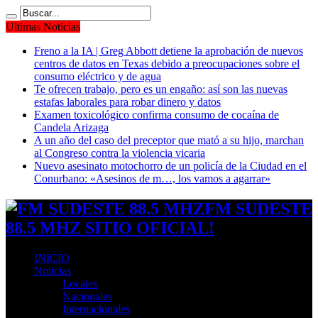
Ultimas Noticias
Freno a la IA | Greg Abbott detiene la aprobación de nuevos
centros de datos en Texas debido a preocupaciones sobre el
consumo eléctrico y de agua
Te ofrecen trabajo, pero es un engaño: así son las nuevas
estafas laborales para robar dinero y datos
Examen toxicológico confirma consumo de cocaína de
Candela Arizaga
A un año del caso del preceptor que mató a su hijo, marchan
al Congreso contra la violencia vicaria
Nuevo asesinato motochorro de un policía de la Ciudad en el
Conurbano: «Asesinos de m…, los vamos a agarrar»
FM SUDESTE
88.5 MHZ SITIO OFICIAL!
INICIO
Noticias
Locales
Nacionales
Internacionales