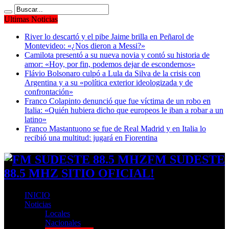
Ultimas Noticias
River lo descartó y el pibe Jaime brilla en Peñarol de
Montevideo: «¿Nos dieron a Messi?»
Camilota presentó a su nueva novia y contó su historia de
amor: «Hoy, por fin, podemos dejar de escondernos»
Flávio Bolsonaro culpó a Lula da Silva de la crisis con
Argentina y a su «política exterior ideologizada y de
confrontación»
Franco Colapinto denunció que fue víctima de un robo en
Italia: «Quién hubiera dicho que europeos le iban a robar a un
latino»
Franco Mastantuono se fue de Real Madrid y en Italia lo
recibió una multitud: jugará en Fiorentina
FM SUDESTE
88.5 MHZ SITIO OFICIAL!
INICIO
Noticias
Locales
Nacionales