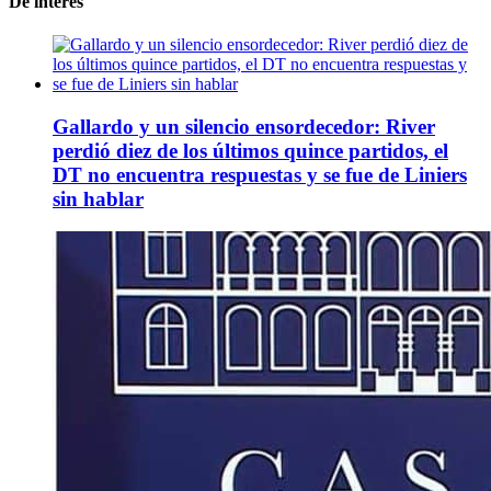
De interes
Gallardo y un silencio ensordecedor: River
perdió diez de los últimos quince partidos, el
DT no encuentra respuestas y se fue de Liniers
sin hablar