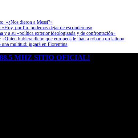
deo: «¿Nos dieron a Messi?»
r: «Hoy, por fin, podemos dejar de escondernos»
a y a su «política exterior ideologizada y de confrontación»
: «Quién hubiera dicho que europeos le iban a robar a un latino»
 una multitud: jugará en Fiorentina
8.5 MHZ SITIO OFICIAL!