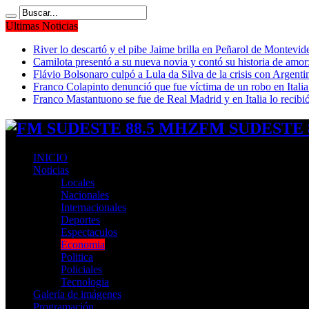
Ultimas Noticias
River lo descartó y el pibe Jaime brilla en Peñarol de Montevi
Camilota presentó a su nueva novia y contó su historia de amo
Flávio Bolsonaro culpó a Lula da Silva de la crisis con Argentin
Franco Colapinto denunció que fue víctima de un robo en Italia
Franco Mastantuono se fue de Real Madrid y en Italia lo recibió
FM SUDESTE 8
INICIO
Noticias
Locales
Nacionales
Internacionales
Deportes
Espectaculos
Economia
Politica
Policiales
Tecnologia
Galería de imágenes
Programación