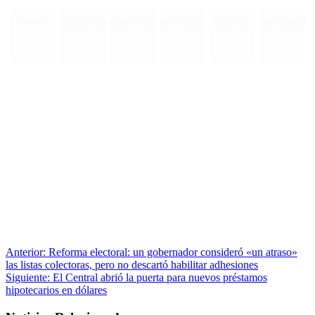
RARO
ASQUEROSO
DIVERTIDO
INTERESANTE
EMOTIVO
INCREIBLE
Anterior:
Reforma electoral: un gobernador consideró «un atraso»
las listas colectoras, pero no descartó habilitar adhesiones
Siguiente:
El Central abrió la puerta para nuevos préstamos
hipotecarios en dólares