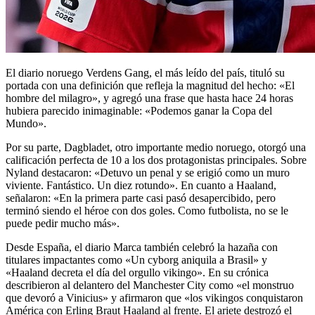
El diario noruego Verdens Gang, el más leído del país, tituló su
portada con una definición que refleja la magnitud del hecho: «El
hombre del milagro», y agregó una frase que hasta hace 24 horas
hubiera parecido inimaginable: «Podemos ganar la Copa del
Mundo».
Por su parte, Dagbladet, otro importante medio noruego, otorgó una
calificación perfecta de 10 a los dos protagonistas principales. Sobre
Nyland destacaron: «Detuvo un penal y se erigió como un muro
viviente. Fantástico. Un diez rotundo». En cuanto a Haaland,
señalaron: «En la primera parte casi pasó desapercibido, pero
terminó siendo el héroe con dos goles. Como futbolista, no se le
puede pedir mucho más».
Desde España, el diario Marca también celebró la hazaña con
titulares impactantes como «Un cyborg aniquila a Brasil» y
«Haaland decreta el día del orgullo vikingo». En su crónica
describieron al delantero del Manchester City como «el monstruo
que devoró a Vinicius» y afirmaron que «los vikingos conquistaron
América con Erling Braut Haaland al frente. El ariete destrozó el