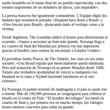
sueño brasileño en el tramo final de un partido espectacular, con dos
remates imponentes de un delantero de época, casi imparable».
La prensa francesa fue igualmente contundente. L’Equipe eligió dos
titulares que resumen la jornada: «Haaland hace llorar a Brasil» y
«Otro fracaso para Brasil», destacando tanto al verdugo como a la
víctima.
Desde Inglaterra, The Guardian utilizó el humor para dimensionar lo
ocurrido: «Vamos a necesitar un bote más grande. Noruega llega a
los cuartos de final del Mundial por primera vez tras imponerse
gracias al hombre cuya sonrisa ha encantado a Estados Unidos».
El periodista James Pearce, de The Athletic, fue claro en sus redes
sociales: «Una Brasil regular que merecidamente queda eliminada.
Pero qué actuación de Noruega en su primer Mundial desde 1998.
Tienen una verdadera oportunidad de vencer a cualquiera con
Haaland en la cima y Nyland haciendo heroísmos en el otro
extremo».
En Noruega, el partido terminó de madrugada y el país no pudo irse
a dormir. Más de 100.000 personas se congregaron para celebrar el
triunfo en el centro de Oslo. “El hombre del milagro” los metió en
cuartos de final y, por primera vez en mucho tiempo, los vikingos
tienen motivos concretos para soñar en grande.