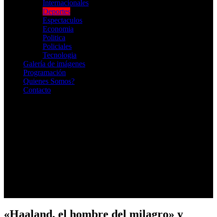
Internacionales
Deportes
Espectaculos
Economia
Politica
Policiales
Tecnologia
Galería de imágenes
Programación
Quienes Somos?
Contacto
RADIO EN VIVO
«Haaland, el hombre del milagro» y