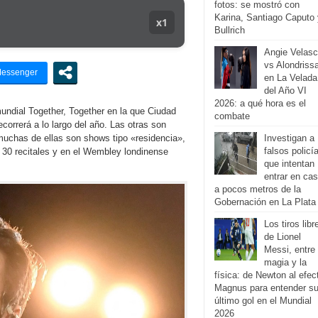
fotos: se mostró con
Karina, Santiago Caputo 
x1
Bullrich
Angie Velas
vs Alondriss
en La Velada
del Año VI
2026: a qué hora es el
mundial Together, Together en la que Ciudad
combate
correrá a lo largo del año. Las otras son
chas de ellas son shows tipo «residencia»,
Investigan a
falsos policí
30 recitales y en el Wembley londinense
que intentan
entrar en ca
a pocos metros de la
Gobernación en La Plata
Los tiros libr
de Lionel
Messi, entre 
magia y la
física: de Newton al efec
Magnus para entender s
último gol en el Mundial
2026