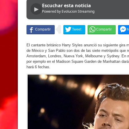
Escuchar esta noticia
▶
Powered by Evolucion Streaming
El cantante británico Harry Styles anunció su siguiente gira 
de México y San Pablo son dos de las siete metrópolis que re
Amsterdam, Londres, Nueva York, Melbourne y Sydney. En mu
por ejemplo en el Madison Square Garden de Manhattan dará 
hará 6 fechas.