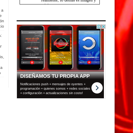
 a
e
ión
cio
A:
r
is,
 a
o