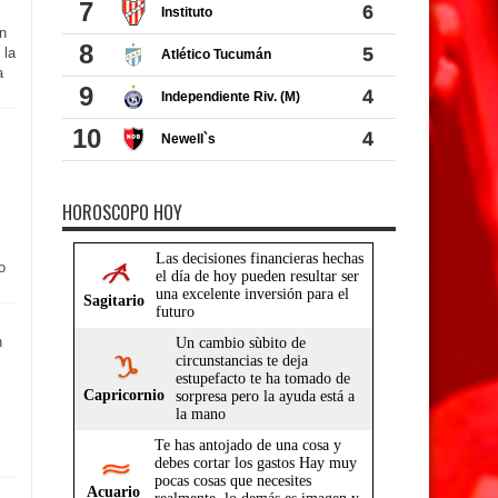
on
 la
a
HOROSCOPO HOY
o
n