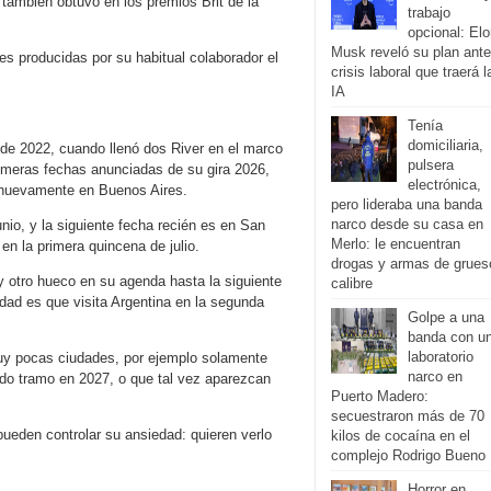
también obtuvo en los premios Brit de la
trabajo
opcional: El
Musk reveló su plan ante
s producidas por su habitual colaborador el
crisis laboral que traerá l
IA
Tenía
domiciliaria,
 de 2022, cuando llenó dos River en el marco
pulsera
rimeras fechas anunciadas de su gira 2026,
electrónica,
lo nuevamente en Buenos Aires.
pero lideraba una banda
narco desde su casa en
unio, y la siguiente fecha recién es en San
Merlo: le encuentran
 en la primera quincena de julio.
drogas y armas de grues
ay otro hueco en su agenda hasta la siguiente
calibre
idad es que visita Argentina en la segunda
Golpe a una
banda con u
laboratorio
muy pocas ciudades, por ejemplo solamente
narco en
o tramo en 2027, o que tal vez aparezcan
Puerto Madero:
secuestraron más de 70
pueden controlar su ansiedad: quieren verlo
kilos de cocaína en el
complejo Rodrigo Bueno
Horror en