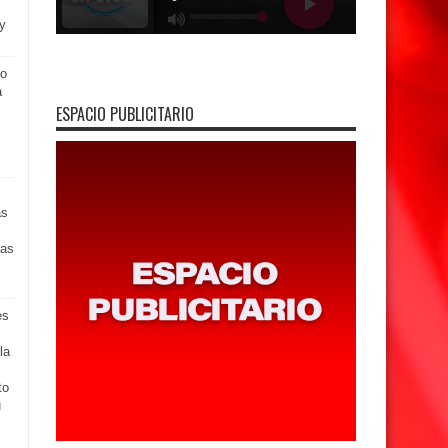
y
co
a
ESPACIO PUBLICITARIO
as
sas
es
la
to
u