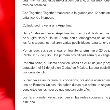
Grammy, incluido el de mejor álbum del año, un galardón que 
música británica.
Con Together, Together reaparece a lo grande,con 12 cancione
británico Kid Harpoon.
Cuándo podría venir a la Argentina
Harry Styles estuvo en Argentina los días 3 y 4 de diciembre
de su gira Harry’s House. Ahora, con el cronograma de las p
los fans argentinos hallaron varias posibilidades para tener
Por un lado, sus seis shows en Inglaterra terminan el 23 de j
Pablo, el 17 de julio. Una primera posibilidad sería que venga
Por otra parte, su último show en Brasil es el 18 de julio y h
actuación, el 31 de julio en Ciudad de México. La otra posibil
quincena de julio.
Si bien ya se anunciaron 50 conciertos, por ahora abarcan 
una en Estados Unidos. No caben dudas que habrá un segund
conciertos en los huecos que quedan este año.
Los fans prenden velas, escriben en las redes sociales y no 
este año.