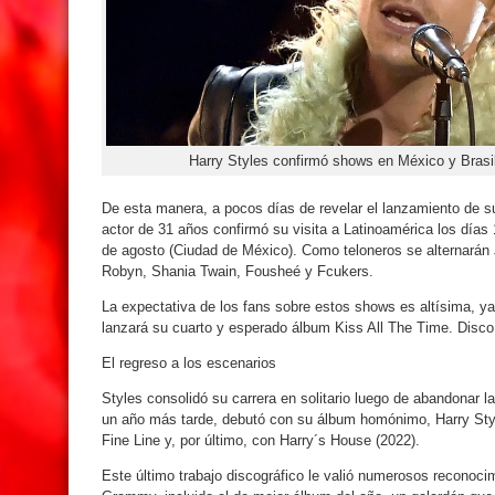
Harry Styles confirmó shows en México y Brasil
De esta manera, a pocos días de revelar el lanzamiento de su 
actor de 31 años confirmó su visita a Latinoamérica los días 1
de agosto (Ciudad de México). Como teloneros se alternará
Robyn, Shania Twain, Fousheé y Fcukers.
La expectativa de los fans sobre estos shows es altísima, y
lanzará su cuarto y esperado álbum Kiss All The Time. Disco
El regreso a los escenarios
Styles consolidó su carrera en solitario luego de abandonar l
un año más tarde, debutó con su álbum homónimo, Harry Sty
Fine Line y, por último, con Harry´s House (2022).
Este último trabajo discográfico le valió numerosos reconoci