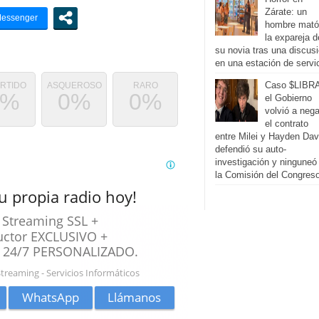
Zárate: un
hombre mató
la expareja d
su novia tras una discus
en una estación de servi
Caso $LIBR
ERTIDO
ASQUEROSO
RARO
0%
0%
0%
el Gobierno
volvió a nega
el contrato
entre Milei y Hayden Dav
defendió su auto-
investigación y ninguneó
la Comisión del Congres