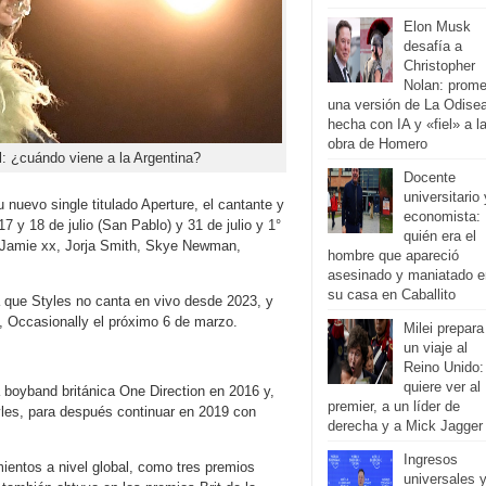
Elon Musk
desafía a
Christopher
Nolan: prome
una versión de La Odise
hecha con IA y «fiel» a l
obra de Homero
: ¿cuándo viene a la Argentina?
Docente
universitario 
nuevo single titulado Aperture, el cantante y
economista:
7 y 18 de julio (San Pablo) y 31 de julio y 1°
quién era el
n Jamie xx, Jorja Smith, Skye Newman,
hombre que apareció
asesinado y maniatado e
su casa en Caballito
a que Styles no canta en vivo desde 2023, y
, Occasionally el próximo 6 de marzo.
Milei prepara
un viaje al
Reino Unido:
quiere ver al
a boyband británica One Direction en 2016 y,
premier, a un líder de
les, para después continuar en 2019 con
derecha y a Mick Jagger
Ingresos
mientos a nivel global, como tres premios
universales 