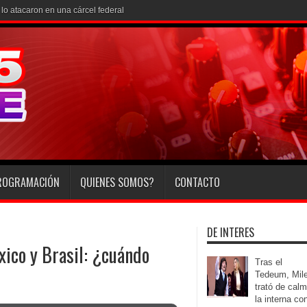
o atacaron en una cárcel federal
ROGRAMACIÓN
QUIENES SOMOS?
CONTACTO
DE INTERES
ico y Brasil: ¿cuándo
Tras el
Tedeum, Mile
trató de calm
la interna co