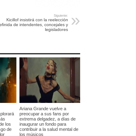
Siguiente:
Kicillof insistirá con la reelección
efinida de intendentes, concejales y
legisladores
Ariana Grande vuelve a
plorará
preocupar a sus fans por
más
extrema delgadez, a días de
de los
inaugurar un fondo para
sgo de
contribuir a la salud mental de
dor
los músicos