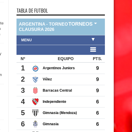
TABLA DE FUTBOL
te
a
a
y
n
y