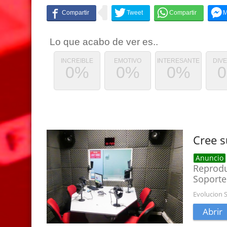
Lo que acabo de ver es..
INCREIBLE
EMOTIVO
INTERESANTE
DIV
0%
0%
0%