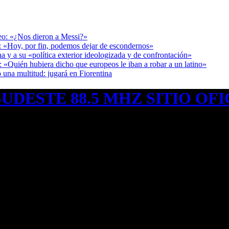
deo: «¿Nos dieron a Messi?»
r: «Hoy, por fin, podemos dejar de escondernos»
a y a su «política exterior ideologizada y de confrontación»
: «Quién hubiera dicho que europeos le iban a robar a un latino»
 una multitud: jugará en Fiorentina
UDESTE 88.5 MHZ SITIO OFI