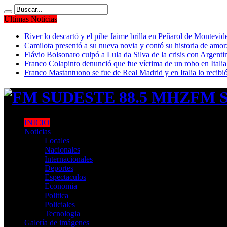
Ultimas Noticias
River lo descartó y el pibe Jaime brilla en Peñarol de Montevi
Camilota presentó a su nueva novia y contó su historia de amo
Flávio Bolsonaro culpó a Lula da Silva de la crisis con Argentin
Franco Colapinto denunció que fue víctima de un robo en Italia
Franco Mastantuono se fue de Real Madrid y en Italia lo recibió
FM S
INICIO
Noticias
Locales
Nacionales
Internacionales
Deportes
Espectaculos
Economia
Politica
Policiales
Tecnologia
Galería de imágenes