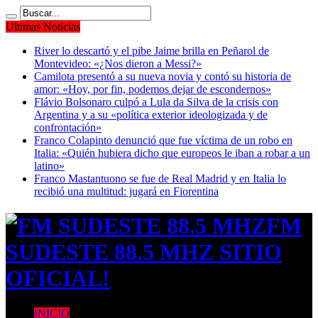
Ultimas Noticias
River lo descartó y el pibe Jaime brilla en Peñarol de
Montevideo: «¿Nos dieron a Messi?»
Camilota presentó a su nueva novia y contó su historia de
amor: «Hoy, por fin, podemos dejar de escondernos»
Flávio Bolsonaro culpó a Lula da Silva de la crisis con
Argentina y a su «política exterior ideologizada y de
confrontación»
Franco Colapinto denunció que fue víctima de un robo en
Italia: «Quién hubiera dicho que europeos le iban a robar a un
latino»
Franco Mastantuono se fue de Real Madrid y en Italia lo
recibió una multitud: jugará en Fiorentina
FM
SUDESTE 88.5 MHZ SITIO
OFICIAL!
INICIO