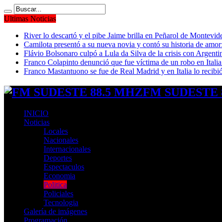
Ultimas Noticias
River lo descartó y el pibe Jaime brilla en Peñarol de Montevi
Camilota presentó a su nueva novia y contó su historia de amo
Flávio Bolsonaro culpó a Lula da Silva de la crisis con Argentin
Franco Colapinto denunció que fue víctima de un robo en Italia
Franco Mastantuono se fue de Real Madrid y en Italia lo recibió
FM SUDESTE 8
INICIO
Noticias
Locales
Nacionales
Internacionales
Deportes
Espectaculos
Economia
Politica
Policiales
Tecnologia
Galería de imágenes
Programación