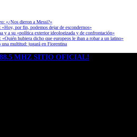
deo: «¿Nos dieron a Messi?»
r: «Hoy, por fin, podemos dejar de escondernos»
a y a su «política exterior ideologizada y de confrontación»
: «Quién hubiera dicho que europeos le iban a robar a un latino»
 una multitud: jugará en Fiorentina
8.5 MHZ SITIO OFICIAL!