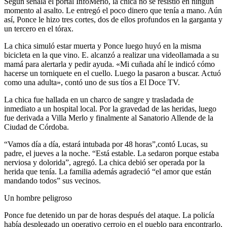
Según señala el portal InfoMerlo, la chica no se resistió en ningún
momento al asalto. Le entregó el poco dinero que tenía a mano. Aún
así, Ponce le hizo tres cortes, dos de ellos profundos en la garganta y
un tercero en el tórax.
La chica simuló estar muerta y Ponce luego huyó en la misma
bicicleta en la que vino. E. alcanzó a realizar una videollamada a su
mamá para alertarla y pedir ayuda. «Mi cuñada ahí le indicó cómo
hacerse un torniquete en el cuello. Luego la pasaron a buscar. Actuó
como una adulta», contó uno de sus tíos a El Doce TV.
La chica fue hallada en un charco de sangre y trasladada de
inmediato a un hospital local. Por la gravedad de las heridas, luego
fue derivada a Villa Merlo y finalmente al Sanatorio Allende de la
Ciudad de Córdoba.
“Vamos día a día, estará intubada por 48 horas”,contó Lucas, su
padre, el jueves a la noche. “Está estable. La sedaron porque estaba
nerviosa y dolorida”, agregó. La chica debió ser operada por la
herida que tenía. La familia además agradeció “el amor que están
mandando todos” sus vecinos.
Un hombre peligroso
Ponce fue detenido un par de horas después del ataque. La policía
había desplegado un operativo cerrojo en el pueblo para encontrarlo,