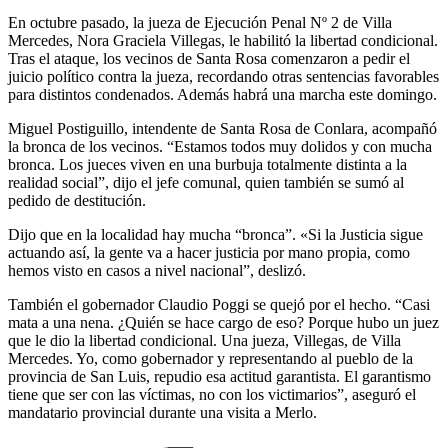
En octubre pasado, la jueza de Ejecución Penal Nº 2 de Villa
Mercedes, Nora Graciela Villegas, le habilitó la libertad condicional.
Tras el ataque, los vecinos de Santa Rosa comenzaron a pedir el
juicio político contra la jueza, recordando otras sentencias favorables
para distintos condenados. Además habrá una marcha este domingo.
Miguel Postiguillo, intendente de Santa Rosa de Conlara, acompañó
la bronca de los vecinos. “Estamos todos muy dolidos y con mucha
bronca. Los jueces viven en una burbuja totalmente distinta a la
realidad social”, dijo el jefe comunal, quien también se sumó al
pedido de destitución.
Dijo que en la localidad hay mucha “bronca”. «Si la Justicia sigue
actuando así, la gente va a hacer justicia por mano propia, como
hemos visto en casos a nivel nacional”, deslizó.
También el gobernador Claudio Poggi se quejó por el hecho. “Casi
mata a una nena. ¿Quién se hace cargo de eso? Porque hubo un juez
que le dio la libertad condicional. Una jueza, Villegas, de Villa
Mercedes. Yo, como gobernador y representando al pueblo de la
provincia de San Luis, repudio esa actitud garantista. El garantismo
tiene que ser con las víctimas, no con los victimarios”, aseguró el
mandatario provincial durante una visita a Merlo.