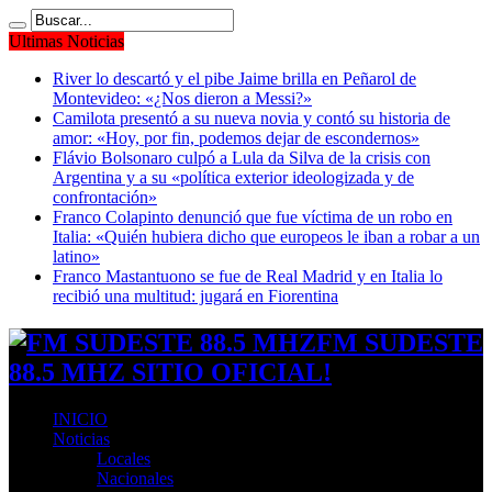
Ultimas Noticias
River lo descartó y el pibe Jaime brilla en Peñarol de
Montevideo: «¿Nos dieron a Messi?»
Camilota presentó a su nueva novia y contó su historia de
amor: «Hoy, por fin, podemos dejar de escondernos»
Flávio Bolsonaro culpó a Lula da Silva de la crisis con
Argentina y a su «política exterior ideologizada y de
confrontación»
Franco Colapinto denunció que fue víctima de un robo en
Italia: «Quién hubiera dicho que europeos le iban a robar a un
latino»
Franco Mastantuono se fue de Real Madrid y en Italia lo
recibió una multitud: jugará en Fiorentina
FM SUDESTE
88.5 MHZ SITIO OFICIAL!
INICIO
Noticias
Locales
Nacionales