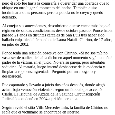
pero él solo fue hasta la comisaría a querer dar una coartada que lo
ubique en otro lugar al momento del hecho. También quiso
incriminar a otras personas, pero la policía no le creyó y quedó
detenido.
Al cotejar sus antecedentes, descubrieron que se encontraba bajo el
régimen de salidas condicionales desde octubre pasado. Ponce había
pasado 21 años en distintas cárceles de San Luis tras haber sido
hallado culpable del femicidio de Laura Natalia Chirino, de 17 años,
en julio de 2002.
Ponce tenía una relación obsesiva con Chirino. «Si no sos mía no
vas a ser de nadie», le había dicho en aquel momento según contó el
padre de la víctima en el juicio. No era su pareja, pero intentaba
seducirla. Al matarla, luego intentó deshacerse de la evidencia y
limpiar la ropa ensangrentada. Preguntó por un abogado y
desapareció.
Fue capturado y llevado a juicio dos años después, donde alegó
actuar bajo «emoción violenta», según un fallo al que accedió
Clarín. El Tribunal de Alzada de la Segunda Circunscripción
Judicial lo condenó en 2004 a prisión perpetua.
Según reveló el sitio Villa Mercedes Info, la familia de Chirino no
sabía que el victimario se encontraba en libertad.