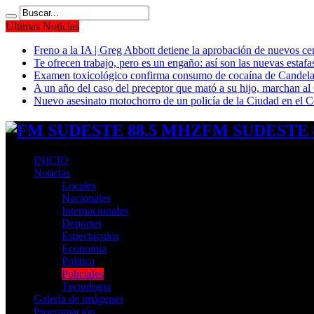
Ultimas Noticias
Freno a la IA | Greg Abbott detiene la aprobación de nuevos ce
Te ofrecen trabajo, pero es un engaño: así son las nuevas estafa
Examen toxicológico confirma consumo de cocaína de Candela
A un año del caso del preceptor que mató a su hijo, marchan al 
Nuevo asesinato motochorro de un policía de la Ciudad en el
FM SUDESTE 8
INICIO
Noticias
Locales
Nacionales
Internacionales
Deportes
Espectaculos
Economia
Politica
Policiales
Tecnologia
Galería de imágenes
Programación