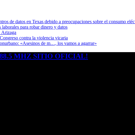
ntros de datos en Texas debido a preocupaciones sobre el consumo eléc
s laborales para robar dinero y datos
 Arizaga
Congreso contra la violencia vicaria
 Conurbano: «Asesinos de m…, los vamos a agarrar»
8.5 MHZ SITIO OFICIAL!