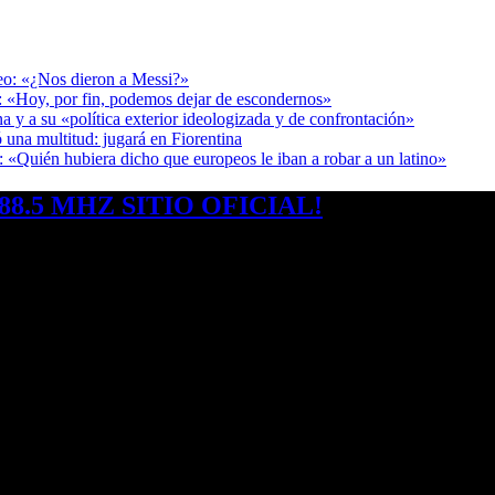
deo: «¿Nos dieron a Messi?»
r: «Hoy, por fin, podemos dejar de escondernos»
a y a su «política exterior ideologizada y de confrontación»
 una multitud: jugará en Fiorentina
: «Quién hubiera dicho que europeos le iban a robar a un latino»
8.5 MHZ SITIO OFICIAL!