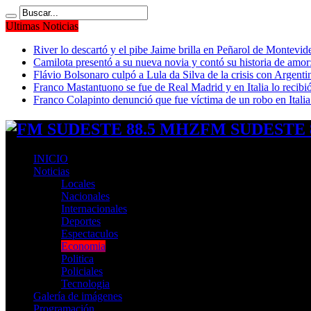
Ultimas Noticias
River lo descartó y el pibe Jaime brilla en Peñarol de Montevi
Camilota presentó a su nueva novia y contó su historia de amo
Flávio Bolsonaro culpó a Lula da Silva de la crisis con Argentin
Franco Mastantuono se fue de Real Madrid y en Italia lo recibió
Franco Colapinto denunció que fue víctima de un robo en Italia
FM SUDESTE 8
INICIO
Noticias
Locales
Nacionales
Internacionales
Deportes
Espectaculos
Economia
Politica
Policiales
Tecnologia
Galería de imágenes
Programación