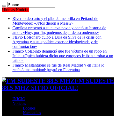
Ultimas Noticias
River lo descartó y el pibe Jaime brilla en Peñarol de
Montevideo: «¿Nos dieron a Messi?»
Camilota presentó a su nueva novia y contó su historia de
amor: «Hoy, por fin, podemos dejar de escondernos»
Flávio Bolsonaro culpó a Lula da Silva de la crisis con
Argentina y a su «política exterior ideologizada y de
confrontación»
Franco Colapinto denunció que fue víctima de un robo en
Italia: «Quién hubiera dicho que europeos le iban a robar a un
latino»
Franco Mastantuono se fue de Real Madrid y en Italia lo
recibió una multitud: jugará en Fiorentina
FM SUDESTE
88.5 MHZ SITIO OFICIAL!
INICIO
Noticias
Locales
Nacionales