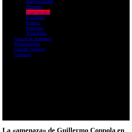
Internacionales
Deportes
Espectaculos
Economia
Politica
Policiales
Tecnologia
Galería de imágenes
Programación
Quienes Somos?
Contacto
RADIO EN VIVO
La «amenaza» de Guillermo Coppola en