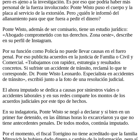
pero es ajeno a la investigación. Es por eso que podría haber más
personal de la fuerza involucrado: Ponte Wisto puso el cuerpo y la
placa al servicio de la extorsión. Pero ¿quién le informó del
allanamiento para que que fuera a pedir el dinero?
Ponte Wisto, además de ser comisario, tiene un estudio jurídico:
«Abogado comprometido con tus derechos. Zona oeste», describe
en su perfil de Instagram.
Por su función como Policía no puede llevar causas en el fuero
penal. Por eso publicita acuerdos en la justicia de Familia o Civil y
Comercial. «Trabajamos con rapidez, estrategia y resultados
concretos. Si sufriste un accidente de tránsito, reclamá lo que te
corresponde. Dr. Ponte Wisto Leonardo. Especialista en accidentes
de tránsito», escribió junto a la foto de una resolución judicial.
El ahora imputado se dedica a causas por siniestros viales o
accidentes laborales y en sus redes comparte los montos de los
acuerdos judiciales por este tipo de hechos.
En su indagatoria, Ponte Wisto se negó a declarar y si bien en un
primer fue detenido, en las últimas horas lo excarcelaron ya que no
tiene antecedentes penales. De todos modos, continúa imputado.
Por el momento, el fiscal Torrigino no tiene acreditado que la familia
Mitrovich le hubiera dado dinero a cambio de la información, pero sí