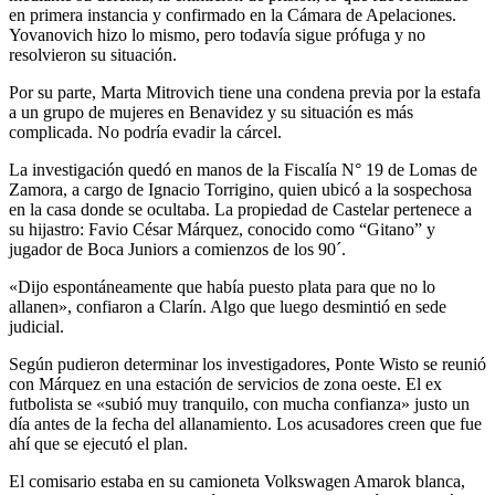
en primera instancia y confirmado en la Cámara de Apelaciones.
Yovanovich hizo lo mismo, pero todavía sigue prófuga y no
resolvieron su situación.
Por su parte, Marta Mitrovich tiene una condena previa por la estafa
a un grupo de mujeres en Benavidez y su situación es más
complicada. No podría evadir la cárcel.
La investigación quedó en manos de la Fiscalía N° 19 de Lomas de
Zamora, a cargo de Ignacio Torrigino, quien ubicó a la sospechosa
en la casa donde se ocultaba. La propiedad de Castelar pertenece a
su hijastro: Favio César Márquez, conocido como “Gitano” y
jugador de Boca Juniors a comienzos de los 90´.
«Dijo espontáneamente que había puesto plata para que no lo
allanen», confiaron a Clarín. Algo que luego desmintió en sede
judicial.
Según pudieron determinar los investigadores, Ponte Wisto se reunió
con Márquez en una estación de servicios de zona oeste. El ex
futbolista se «subió muy tranquilo, con mucha confianza» justo un
día antes de la fecha del allanamiento. Los acusadores creen que fue
ahí que se ejecutó el plan.
El comisario estaba en su camioneta Volkswagen Amarok blanca,