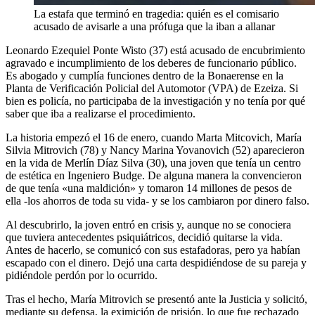
La estafa que terminó en tragedia: quién es el comisario
acusado de avisarle a una prófuga que la iban a allanar
Leonardo Ezequiel Ponte Wisto (37) está acusado de encubrimiento
agravado e incumplimiento de los deberes de funcionario público.
Es abogado y cumplía funciones dentro de la Bonaerense en la
Planta de Verificación Policial del Automotor (VPA) de Ezeiza. Si
bien es policía, no participaba de la investigación y no tenía por qué
saber que iba a realizarse el procedimiento.
La historia empezó el 16 de enero, cuando Marta Mitcovich, María
Silvia Mitrovich (78) y Nancy Marina Yovanovich (52) aparecieron
en la vida de Merlín Díaz Silva (30), una joven que tenía un centro
de estética en Ingeniero Budge. De alguna manera la convencieron
de que tenía «una maldición» y tomaron 14 millones de pesos de
ella -los ahorros de toda su vida- y se los cambiaron por dinero falso.
Al descubrirlo, la joven entró en crisis y, aunque no se conociera
que tuviera antecedentes psiquiátricos, decidió quitarse la vida.
Antes de hacerlo, se comunicó con sus estafadoras, pero ya habían
escapado con el dinero. Dejó una carta despidiéndose de su pareja y
pidiéndole perdón por lo ocurrido.
Tras el hecho, María Mitrovich se presentó ante la Justicia y solicitó,
mediante su defensa, la eximición de prisión, lo que fue rechazado