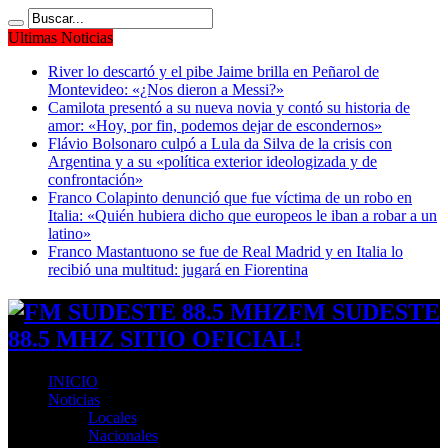
Ultimas Noticias
River lo descartó y el pibe Jaime brilla en Peñarol de
Montevideo: «¿Nos dieron a Messi?»
Camilota presentó a su nueva novia y contó su historia de
amor: «Hoy, por fin, podemos dejar de escondernos»
Flávio Bolsonaro culpó a Lula da Silva de la crisis con
Argentina y a su «política exterior ideologizada y de
confrontación»
Franco Colapinto denunció que fue víctima de un robo en
Italia: «Quién hubiera dicho que europeos le iban a robar a un
latino»
Franco Mastantuono se fue de Real Madrid y en Italia lo
recibió una multitud: jugará en Fiorentina
FM SUDESTE
88.5 MHZ SITIO OFICIAL!
INICIO
Noticias
Locales
Nacionales