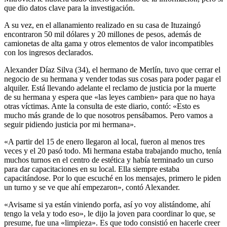
que dio datos clave para la investigación.
A su vez, en el allanamiento realizado en su casa de Ituzaingó
encontraron 50 mil dólares y 20 millones de pesos, además de
camionetas de alta gama y otros elementos de valor incompatibles
con los ingresos declarados.
Alexander Díaz Silva (34), el hermano de Merlín, tuvo que cerrar el
negocio de su hermana y vender todas sus cosas para poder pagar el
alquiler. Está llevando adelante el reclamo de justicia por la muerte
de su hermana y espera que «las leyes cambien» para que no haya
otras víctimas. Ante la consulta de este diario, contó: «Esto es
mucho más grande de lo que nosotros pensábamos. Pero vamos a
seguir pidiendo justicia por mi hermana».
«A partir del 15 de enero llegaron al local, fueron al menos tres
veces y el 20 pasó todo. Mi hermana estaba trabajando mucho, tenía
muchos turnos en el centro de estética y había terminado un curso
para dar capacitaciones en su local. Ella siempre estaba
capacitándose. Por lo que escuché en los mensajes, primero le piden
un turno y se ve que ahí empezaron», contó Alexander.
«Avisame si ya están viniendo porfa, así yo voy alistándome, ahí
tengo la vela y todo eso», le dijo la joven para coordinar lo que, se
presume, fue una «limpieza». Es que todo consistió en hacerle creer