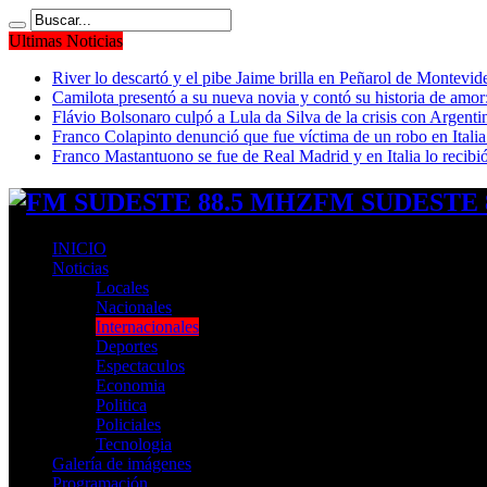
Ultimas Noticias
River lo descartó y el pibe Jaime brilla en Peñarol de Montevi
Camilota presentó a su nueva novia y contó su historia de amo
Flávio Bolsonaro culpó a Lula da Silva de la crisis con Argentin
Franco Colapinto denunció que fue víctima de un robo en Italia
Franco Mastantuono se fue de Real Madrid y en Italia lo recibió
FM SUDESTE 8
INICIO
Noticias
Locales
Nacionales
Internacionales
Deportes
Espectaculos
Economia
Politica
Policiales
Tecnologia
Galería de imágenes
Programación