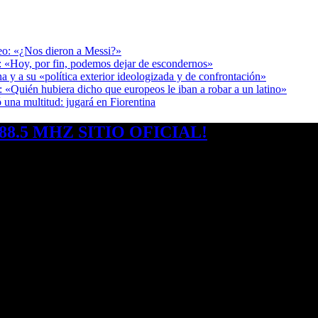
deo: «¿Nos dieron a Messi?»
r: «Hoy, por fin, podemos dejar de escondernos»
a y a su «política exterior ideologizada y de confrontación»
: «Quién hubiera dicho que europeos le iban a robar a un latino»
 una multitud: jugará en Fiorentina
8.5 MHZ SITIO OFICIAL!