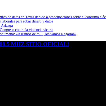
ntros de datos en Texas debido a preocupaciones sobre el consumo eléc
s laborales para robar dinero y datos
 Arizaga
Congreso contra la violencia vicaria
 Conurbano: «Asesinos de m…, los vamos a agarrar»
8.5 MHZ SITIO OFICIAL!