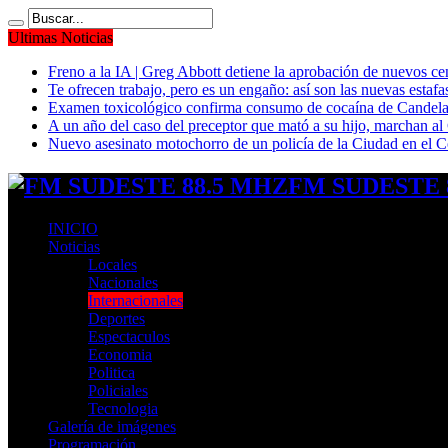
Ultimas Noticias
Freno a la IA | Greg Abbott detiene la aprobación de nuevos ce
Te ofrecen trabajo, pero es un engaño: así son las nuevas estafa
Examen toxicológico confirma consumo de cocaína de Candela
A un año del caso del preceptor que mató a su hijo, marchan al 
Nuevo asesinato motochorro de un policía de la Ciudad en el
FM SUDESTE 8
INICIO
Noticias
Locales
Nacionales
Internacionales
Deportes
Espectaculos
Economia
Politica
Policiales
Tecnologia
Galería de imágenes
Programación