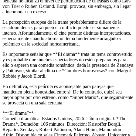
película no alcanza el nivel de perturbación de cineastas como Lars
von Trier o Ruben Östlund. Borgli provoca, sin embargo, sin llegar
a incomodar en exceso.
La percepción europea de la trama probablemente difiere de la
estadounidense, para quien el conflicto puede ser sumamente
intenso. Afortunadamente, el cine permite distintas interpretaciones,
especialmente cuando aborda un tema fuertemente arraigado y
polémico en la sociedad norteamericana.
Es importante señalar que **El drama** trata un tema controvertido,
y es probable que muchos espectadores no estén preparados para
ello o esperen una comedia romántica, dada la presencia de Zendaya
y Pattinson, similar al clima de *Cumbres borrascosas* con Margot
Robbie y Jacob Elordi.
En definitiva, esta película es aconsejable para parejas que
mantienen plena honestidad entre sí. De lo contrario, quizá sea
mejor optar por otro estreno, como *Super Mario*, que seguramente
se proyecta en una sala cercana.
**“El drama”**
Comedia dramática. Estados Unidos, 2026. Título original: *The
Drama*. Duración: 106 minutos. Dirección: Kristoffer Borgli.
Reparto: Zendaya, Robert Pattinson, Alana Haim, Mamoudou
Athie. Disponible en salas Cinemark Palermo, Abasto, Unicenter y