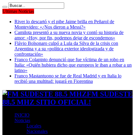
Ultimas Noticias
River lo descartó y el pibe Jaime brilla en Peñarol de
Montevideo: «¿Nos dieron a Messi?»
Camilota presentó a su nueva novia y contó su historia de
amor: «Hoy, por fin, podemos dejar de escondernos»
Flávio Bolsonaro culpó a Lula da Silva de la crisis con
Argentina y a su «política exterior ideologizada y de
confrontación»
Franco Colapinto denunció que fue víctima de un robo en
Italia: «Quién hubiera dicho que europeos le iban a robar a un
latino»
Franco Mastantuono se fue de Real Madrid y en Italia lo
recibió una multitud: jugará en Fiorentina
FM SUDESTE
88.5 MHZ SITIO OFICIAL!
INICIO
Noticias
Locales
Nacionales