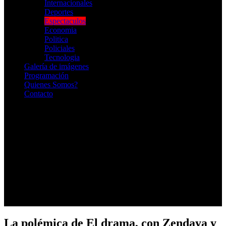
Internacionales
Deportes
Espectaculos
Economia
Politica
Policiales
Tecnologia
Galería de imágenes
Programación
Quienes Somos?
Contacto
RADIO EN VIVO
La polémica de El drama, con Zendaya y