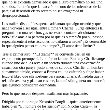
que no se extienda demasiado o que el giro dramático no sea uno,
sino dos. También que la reacción de uno de los miembros de la
pareja al descubrir cierto secreto no sea exagerada ni
desproporcionada.
Los trailers disponibles apenas adelantan que algo ocurrió y que
nada volverá a ser igual entre Emma y Charlie. Surge entonces la
pregunta: en una relación, ¿es necesario contarse absolutamente
todo? ¿Se ama a la persona por lo que es o también por su pasado,
especialmente si estas acciones no dañaron a nadie? ¿Es censurable
lo que alguien pensó en otro tiempo? ¿El amor tiene límites?
Tras el primer giro, **El drama** se convierte casi en un
experimento prenupcial. La diferencia entre Emma y Charlie surge
cuando uno de ellos revela un secreto durante una conversación
casual con otra pareja, justo antes de su boda. Charlie, un hombre
sumamente tímido, conoce a Emma en una cafetería y finge haber
leído el libro que ella sostiene para iniciar charla. A medida que la
relación avanza y planean casarse, la confesión genera una reacción
que algunos consideran desmedida.
Pero lo que sucede después resulta aún más impactante.
Dirigida por el noruego Kristoffer Borgli —quien anteriormente
trabajó en *El hombre de los sueños* con Nicolas Cage—, la