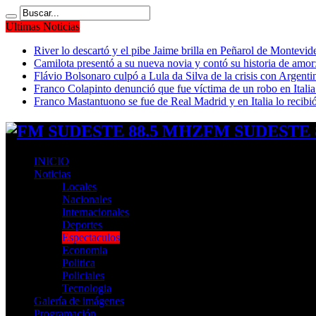
Ultimas Noticias
River lo descartó y el pibe Jaime brilla en Peñarol de Montevi
Camilota presentó a su nueva novia y contó su historia de amo
Flávio Bolsonaro culpó a Lula da Silva de la crisis con Argentin
Franco Colapinto denunció que fue víctima de un robo en Italia
Franco Mastantuono se fue de Real Madrid y en Italia lo recibió
FM SUDESTE 8
INICIO
Noticias
Locales
Nacionales
Internacionales
Deportes
Espectaculos
Economia
Politica
Policiales
Tecnologia
Galería de imágenes
Programación