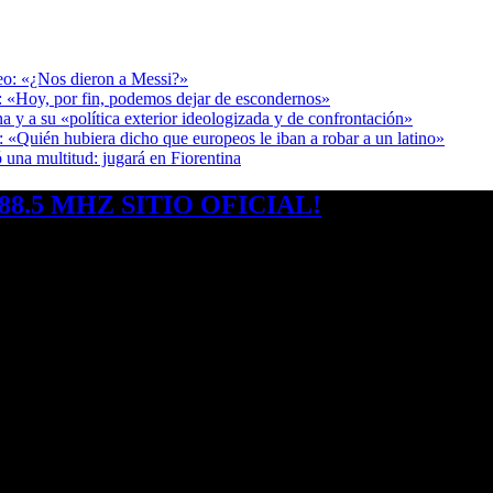
deo: «¿Nos dieron a Messi?»
r: «Hoy, por fin, podemos dejar de escondernos»
a y a su «política exterior ideologizada y de confrontación»
: «Quién hubiera dicho que europeos le iban a robar a un latino»
 una multitud: jugará en Fiorentina
8.5 MHZ SITIO OFICIAL!