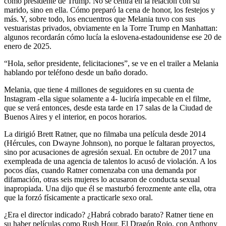
como presidente de Trump. No se centra en la relación con su
marido, sino en ella. Cómo preparó la cena de honor, los festejos y
más. Y, sobre todo, los encuentros que Melania tuvo con sus
vestuaristas privados, obviamente en la Torre Trump en Manhattan:
algunos recordarán cómo lucía la eslovena-estadounidense ese 20 de
enero de 2025.
“Hola, señor presidente, felicitaciones”, se ve en el trailer a Melania
hablando por teléfono desde un baño dorado.
Melania, que tiene 4 millones de seguidores en su cuenta de
Instagram -ella sigue solamente a 4- luciría impecable en el filme,
que se verá entonces, desde esta tarde en 17 salas de la Ciudad de
Buenos Aires y el interior, en pocos horarios.
La dirigió Brett Ratner, que no filmaba una película desde 2014
(Hércules, con Dwayne Johnson), no porque le faltaran proyectos,
sino por acusaciones de agresión sexual. En octubre de 2017 una
exempleada de una agencia de talentos lo acusó de violación. A los
pocos días, cuando Ratner comenzaba con una demanda por
difamación, otras seis mujeres lo acusaron de conducta sexual
inapropiada. Una dijo que él se masturbó ferozmente ante ella, otra
que la forzó físicamente a practicarle sexo oral.
¿Era el director indicado? ¿Habrá cobrado barato? Ratner tiene en
su haber películas como Rush Hour, El Dragón Rojo, con Anthony