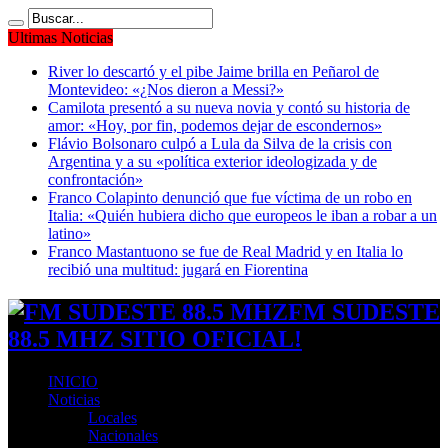
Ultimas Noticias
River lo descartó y el pibe Jaime brilla en Peñarol de
Montevideo: «¿Nos dieron a Messi?»
Camilota presentó a su nueva novia y contó su historia de
amor: «Hoy, por fin, podemos dejar de escondernos»
Flávio Bolsonaro culpó a Lula da Silva de la crisis con
Argentina y a su «política exterior ideologizada y de
confrontación»
Franco Colapinto denunció que fue víctima de un robo en
Italia: «Quién hubiera dicho que europeos le iban a robar a un
latino»
Franco Mastantuono se fue de Real Madrid y en Italia lo
recibió una multitud: jugará en Fiorentina
FM SUDESTE
88.5 MHZ SITIO OFICIAL!
INICIO
Noticias
Locales
Nacionales