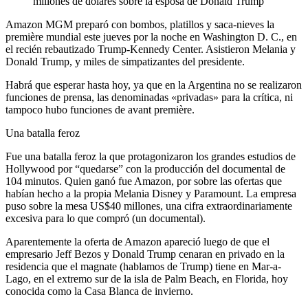
millones de dólares sobre la esposa de Donald Trump
Amazon MGM preparó con bombos, platillos y saca-nieves la
première mundial este jueves por la noche en Washington D. C., en
el recién rebautizado Trump-Kennedy Center. Asistieron Melania y
Donald Trump, y miles de simpatizantes del presidente.
Habrá que esperar hasta hoy, ya que en la Argentina no se realizaron
funciones de prensa, las denominadas «privadas» para la crítica, ni
tampoco hubo funciones de avant première.
Una batalla feroz
Fue una batalla feroz la que protagonizaron los grandes estudios de
Hollywood por “quedarse” con la producción del documental de
104 minutos. Quien ganó fue Amazon, por sobre las ofertas que
habían hecho a la propia Melania Disney y Paramount. La empresa
puso sobre la mesa US$40 millones, una cifra extraordinariamente
excesiva para lo que compró (un documental).
Aparentemente la oferta de Amazon apareció luego de que el
empresario Jeff Bezos y Donald Trump cenaran en privado en la
residencia que el magnate (hablamos de Trump) tiene en Mar-a-
Lago, en el extremo sur de la isla de Palm Beach, en Florida, hoy
conocida como la Casa Blanca de invierno.