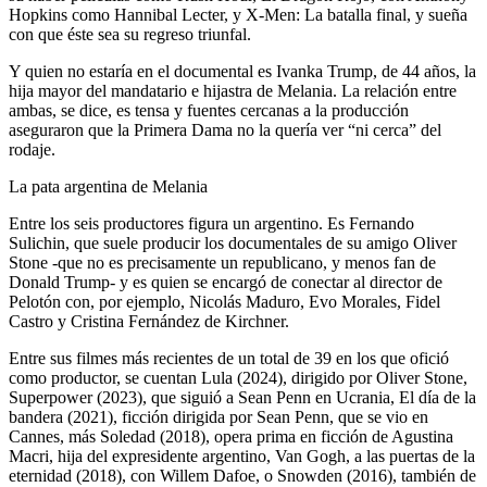
Hopkins como Hannibal Lecter, y X-Men: La batalla final, y sueña
con que éste sea su regreso triunfal.
Y quien no estaría en el documental es Ivanka Trump, de 44 años, la
hija mayor del mandatario e hijastra de Melania. La relación entre
ambas, se dice, es tensa y fuentes cercanas a la producción
aseguraron que la Primera Dama no la quería ver “ni cerca” del
rodaje.
La pata argentina de Melania
Entre los seis productores figura un argentino. Es Fernando
Sulichin, que suele producir los documentales de su amigo Oliver
Stone -que no es precisamente un republicano, y menos fan de
Donald Trump- y es quien se encargó de conectar al director de
Pelotón con, por ejemplo, Nicolás Maduro, Evo Morales, Fidel
Castro y Cristina Fernández de Kirchner.
Entre sus filmes más recientes de un total de 39 en los que ofició
como productor, se cuentan Lula (2024), dirigido por Oliver Stone,
Superpower (2023), que siguió a Sean Penn en Ucrania, El día de la
bandera (2021), ficción dirigida por Sean Penn, que se vio en
Cannes, más Soledad (2018), opera prima en ficción de Agustina
Macri, hija del expresidente argentino, Van Gogh, a las puertas de la
eternidad (2018), con Willem Dafoe, o Snowden (2016), también de