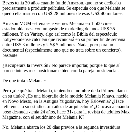
Bezos tenía 30 años cuando fundó Amazon, que no se dedicaba
precisamente a producir películas. Se especula con que Melania se
quedó ella misma con US$ 28 millones de esos US$ 40 millones.
Amazon MGM estrena este viernes Melania en 1.500 cines
estadounidenses, con un gasto de marketing de unos US$ 35
millones. Y en Variety, algo así como la Biblia del espectáculo
hollywoodense calculan que recaudará en su primer fin de semana
entre US$ 3 millones y US$ 5 millones. Nada, pero para un
documental (especialmente uno que no trata sobre un concierto),
bastante.
¿Recuperará la inversión? No parece importar, porque lo que sí
parece interesar es posicionarse bien con la pareja presidencial.
De qué trata «Melania»
Pero ¿de qué trata Melania, teniendo el nombre de la Primera dama
en su título? ¿Es una biografía de la modelo Melanija Knavs, nacida
en Novo Mesto, en la Antigua Yugoslavia, hoy Eslovenia? ¿Hace
referencia a su estudios -un año- de arquitectura? ¿O acaso a cuando
posó desnuda -tenía 24 años, hace 31- para la revista de adultos Max
Magazine, con el seudónimo de Melania K?
No. Melania abarca los 20 días previos a la segunda investidura