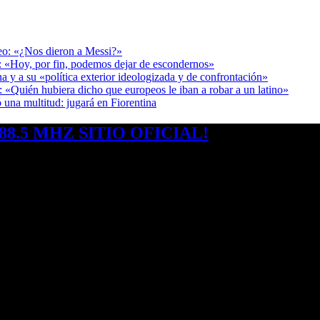
deo: «¿Nos dieron a Messi?»
r: «Hoy, por fin, podemos dejar de escondernos»
a y a su «política exterior ideologizada y de confrontación»
: «Quién hubiera dicho que europeos le iban a robar a un latino»
 una multitud: jugará en Fiorentina
8.5 MHZ SITIO OFICIAL!