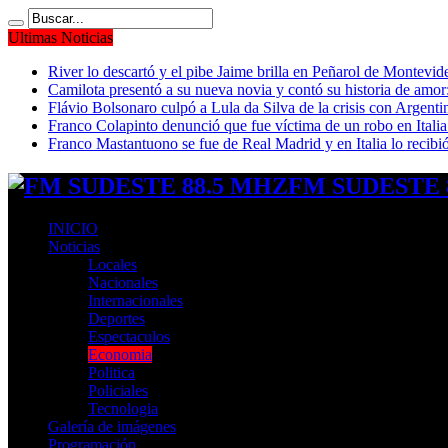
Ultimas Noticias
River lo descartó y el pibe Jaime brilla en Peñarol de Montevi
Camilota presentó a su nueva novia y contó su historia de amo
Flávio Bolsonaro culpó a Lula da Silva de la crisis con Argentin
Franco Colapinto denunció que fue víctima de un robo en Italia
Franco Mastantuono se fue de Real Madrid y en Italia lo recibió
FM SUDESTE 8
INICIO
Noticias
Locales
Nacionales
Internacionales
Deportes
Espectaculos
Economia
Politica
Policiales
Tecnologia
Galería de imágenes
Programación